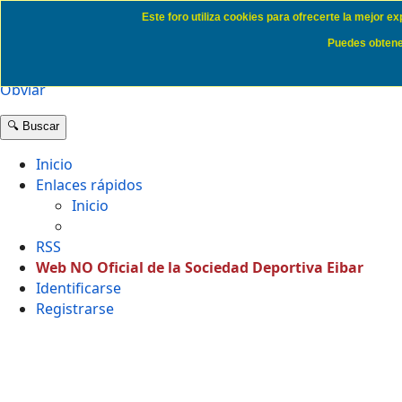
Este foro utiliza cookies para ofrecerte la mejor e
Cookie Access SD Eibar
Puedes obtener
Obviar
🔍 Buscar
Inicio
Enlaces rápidos
Inicio
RSS
Web NO Oficial de la Sociedad Deportiva Eibar
Identificarse
Registrarse