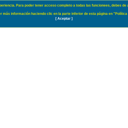
xperiencia. Para poder tener acceso completo a todas las funcionees, debes de 
 más información haciendo clic en la parte inferior de esta página en "Política
[ Aceptar ]