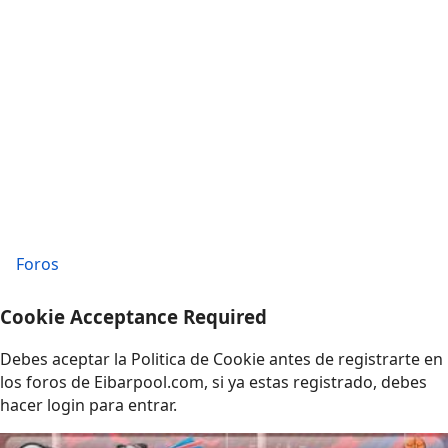
Foros
Cookie Acceptance Required
Debes aceptar la Politica de Cookie antes de registrarte en
los foros de Eibarpool.com, si ya estas registrado, debes
hacer login para entrar.