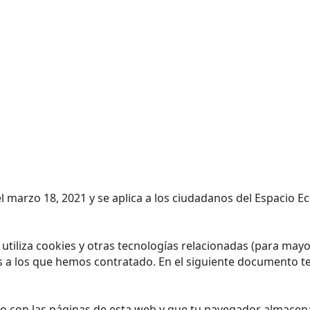
 el marzo 18, 2021 y se aplica a los ciudadanos del Espacio
) utiliza cookies y otras tecnologías relacionadas (para ma
s a los que hemos contratado. En el siguiente documento t
o con las páginas de esta web y que tu navegador almacena 