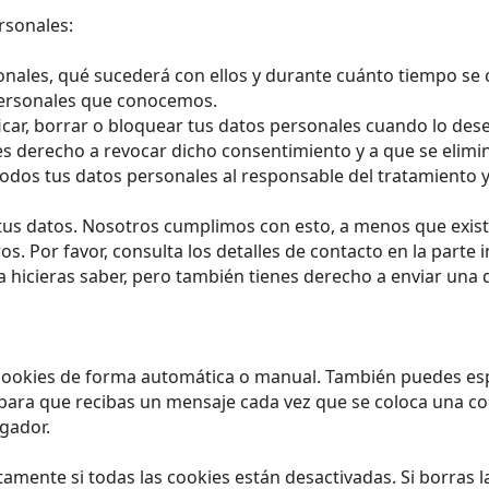
rsonales:
onales, qué sucederá con ellos y durante cuánto tiempo se
personales que conocemos.
ficar, borrar o bloquear tus datos personales cuando lo des
es derecho a revocar dicho consentimiento y a que se elimi
 todos tus datos personales al responsable del tratamiento 
tus datos. Nosotros cumplimos con esto, a menos que exist
. Por favor, consulta los detalles de contacto en la parte in
hicieras saber, pero también tienes derecho a enviar una q
s cookies de forma automática o manual. También puedes esp
 para que recibas un mensaje cada vez que se coloca una c
egador.
mente si todas las cookies están desactivadas. Si borras l