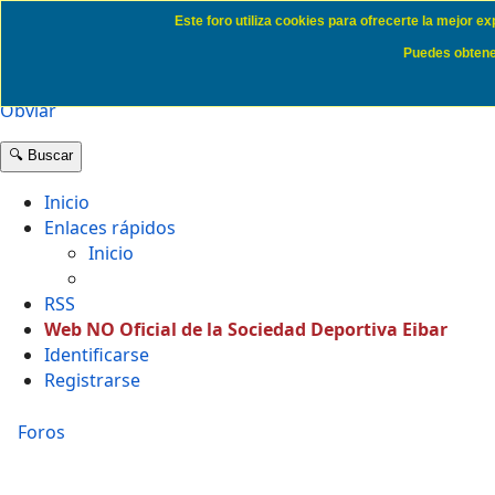
Este foro utiliza cookies para ofrecerte la mejor e
Politica de Cookies SD Eibar
Puedes obtener
Obviar
🔍 Buscar
Inicio
Enlaces rápidos
Inicio
RSS
Web NO Oficial de la Sociedad Deportiva Eibar
Identificarse
Registrarse
Foros