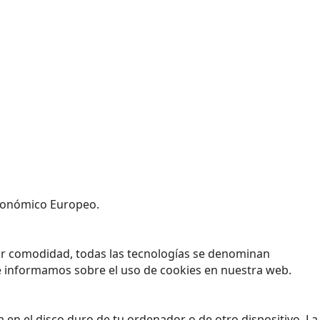
 Económico Europeo.
yor comodidad, todas las tecnologías se denominan
e informamos sobre el uso de cookies en nuestra web.
en el disco duro de tu ordenador o de otro dispositivo. La