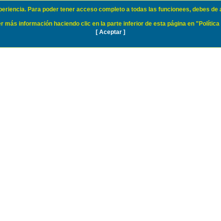
xperiencia. Para poder tener acceso completo a todas las funcionees, debes de 
 más información haciendo clic en la parte inferior de esta página en "Política
[ Aceptar ]