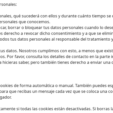
rsonales:
onales, qué sucederá con ellos y durante cuánto tiempo se
personales que conocemos.
ficar, borrar o bloquear tus datos personales cuando lo des
es derecho a revocar dicho consentimiento y a que se elimi
 todos tus datos personales al responsable del tratamiento 
tus datos. Nosotros cumplimos con esto, a menos que exist
. Por favor, consulta los detalles de contacto en la parte in
hicieras saber, pero también tienes derecho a enviar una q
s cookies de forma automática o manual. También puedes esp
 para que recibas un mensaje cada vez que se coloca una c
egador.
mente si todas las cookies están desactivadas. Si borras l