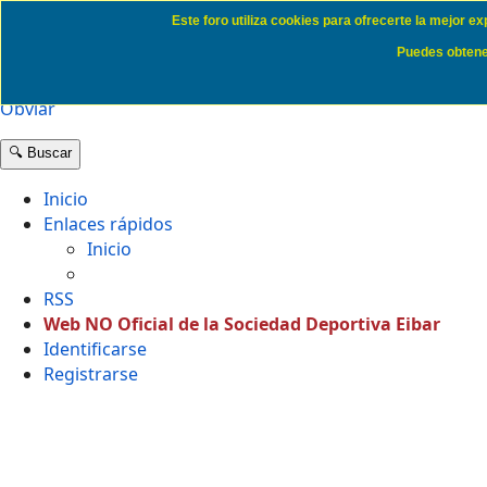
Este foro utiliza cookies para ofrecerte la mejor e
Politica de Cookies SD Eibar
Puedes obtener
Obviar
🔍 Buscar
Inicio
Enlaces rápidos
Inicio
RSS
Web NO Oficial de la Sociedad Deportiva Eibar
Identificarse
Registrarse