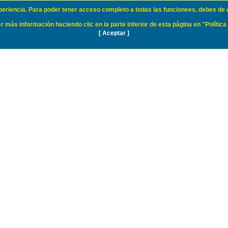
xperiencia. Para poder tener acceso completo a todas las funcionees, debes de 
 más información haciendo clic en la parte inferior de esta página en "Política
[ Aceptar ]