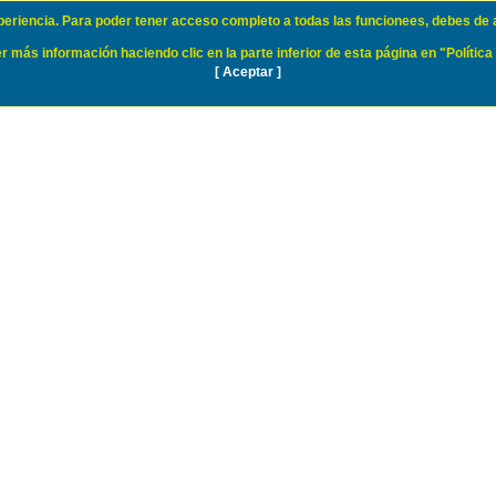
xperiencia. Para poder tener acceso completo a todas las funcionees, debes de 
 más información haciendo clic en la parte inferior de esta página en "Política
[ Aceptar ]