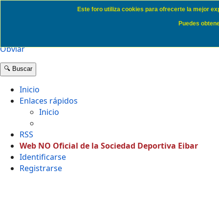
Este foro utiliza cookies para ofrecerte la mejor e
Politica de Cookies SD Eibar
Puedes obtener
Obviar
🔍 Buscar
Inicio
Enlaces rápidos
Inicio
RSS
Web NO Oficial de la Sociedad Deportiva Eibar
Identificarse
Registrarse