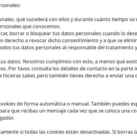
rsonales:
onales, qué sucederá con ellos y durante cuánto tiempo se
personales que conocemos.
ficar, borrar o bloquear tus datos personales cuando lo des
es derecho a revocar dicho consentimiento y a que se elimi
 todos tus datos personales al responsable del tratamiento 
tus datos. Nosotros cumplimos con esto, a menos que exist
. Por favor, consulta los detalles de contacto en la parte in
hicieras saber, pero también tienes derecho a enviar una q
s cookies de forma automática o manual. También puedes esp
 para que recibas un mensaje cada vez que se coloca una c
egador.
mente si todas las cookies están desactivadas. Si borras l