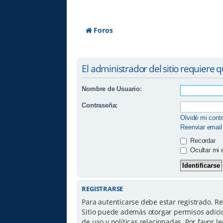
Foros
El administrador del sitio requiere q
Nombre de Usuario:
Contraseña:
Olvidé mi cont
Reenviar email
Recordar
Ocultar mi 
REGISTRARSE
Para autenticarse debe estar registrado. R
Sitio puede además otorgar permisos adicio
de uso y políticas relacionadas. Por favor le