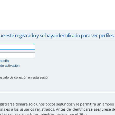
ue esté registrado y se haya identificado para ver perfiles.
raseña
 de activación
estado de conexión en esta sesión
egistrarse tomará solo unos pocos segundos y le permitirá un amplio 
nales a los usuarios registrados. Antes de identificarse asegúrese d
a las reglas de los foros mientras navega por el Sitio.