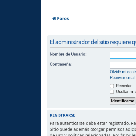
Foros
El administrador del sitio requiere q
Nombre de Usuario:
Contraseña:
Olvidé mi cont
Reenviar email
Recordar
Ocultar mi 
REGISTRARSE
Para autenticarse debe estar registrado. R
Sitio puede además otorgar permisos adicio
de uso y políticas relacionadas. Por favor le