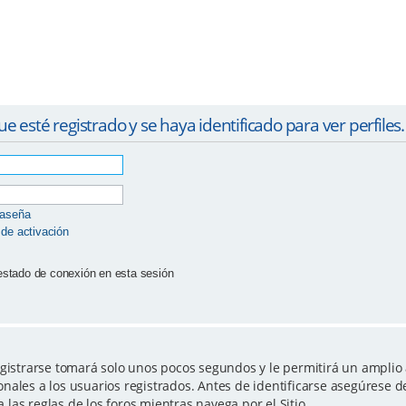
ue esté registrado y se haya identificado para ver perfiles.
raseña
 de activación
estado de conexión en esta sesión
egistrarse tomará solo unos pocos segundos y le permitirá un amplio 
nales a los usuarios registrados. Antes de identificarse asegúrese d
a las reglas de los foros mientras navega por el Sitio.