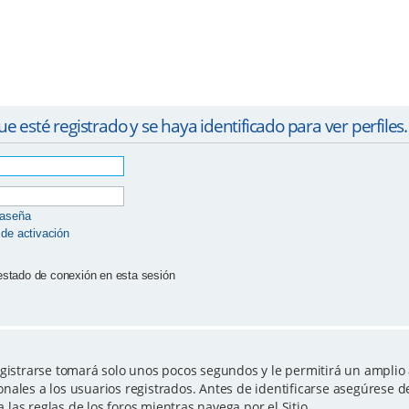
ue esté registrado y se haya identificado para ver perfiles.
raseña
 de activación
estado de conexión en esta sesión
egistrarse tomará solo unos pocos segundos y le permitirá un amplio 
nales a los usuarios registrados. Antes de identificarse asegúrese d
a las reglas de los foros mientras navega por el Sitio.