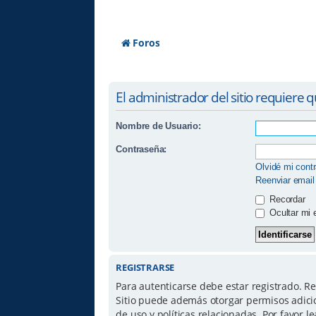
Foros
El administrador del sitio requiere q
Nombre de Usuario:
Contraseña:
Olvidé mi cont
Reenviar email
Recordar
Ocultar mi 
REGISTRARSE
Para autenticarse debe estar registrado. R
Sitio puede además otorgar permisos adicio
de uso y políticas relacionadas. Por favor le