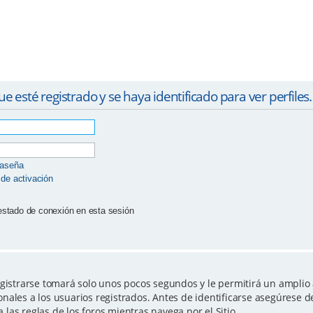
ue esté registrado y se haya identificado para ver perfiles.
raseña
 de activación
estado de conexión en esta sesión
egistrarse tomará solo unos pocos segundos y le permitirá un amplio 
nales a los usuarios registrados. Antes de identificarse asegúrese d
a las reglas de los foros mientras navega por el Sitio.