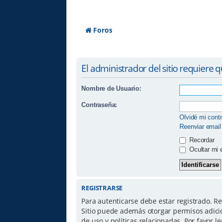
Foros
El administrador del sitio requiere q
Nombre de Usuario:
Contraseña:
Olvidé mi cont
Reenviar email
Recordar
Ocultar mi 
REGISTRARSE
Para autenticarse debe estar registrado. R
Sitio puede además otorgar permisos adicio
de uso y políticas relacionadas. Por favor le