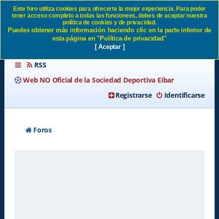
Este foro utiliza cookies para ofrecerte la mejor experiencia. Para poder
tener acceso completo a todas las funcionees, debes de aceptar nuestra
Borrar todas las cookies del
política de cookies y de privacidad.
Puedes obtener más información haciendo clic en la parte inferior de
Sitio SD Eibar
esta página en "Política de privacidad"
[ Aceptar ]
RSS
Web NO Oficial de la Sociedad Deportiva Eibar
Registrarse
Identificarse
Foros