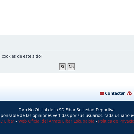
cookies de este sitio?
Contactar
Foro No Oficial de la SD Eibar Sociedad Deportiva.
ponsable de las opiniones vertidas por sus usuarios, cada usuario 
SD Eibar
-
Web Oficial del Arrate Eibar Eskubaloia
-
Política de Privac