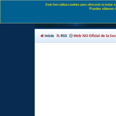
Este foro utiliza cookies para ofrecerte la mejor
Puedes obtener m
Borrar todas las cook
Inicio
RSS
Web NO Oficial de la So