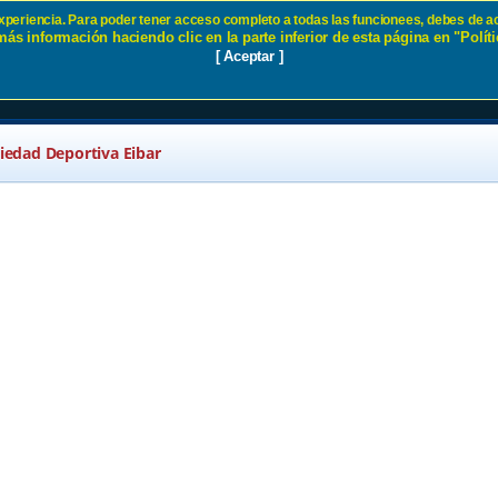
 experiencia. Para poder tener acceso completo a todas las funcionees, debes de ac
ás información haciendo clic en la parte inferior de esta página en "Políti
ies del Sitio SD Eibar
[ Aceptar ]
ciedad Deportiva Eibar