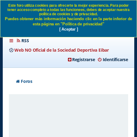
Este foro utiliza cookies para ofrecerte la mejor experiencia. Para poder
tener acceso completo a todas las funcionees, debes de aceptar nuestra
Borrar todas las cookies del
política de cookies y de privacidad.
Puedes obtener más información haciendo clic en la parte inferior de
Sitio SD Eibar
esta página en "Política de privacidad"
[ Aceptar ]
RSS
Web NO Oficial de la Sociedad Deportiva Eibar
Registrarse
Identificarse
Foros