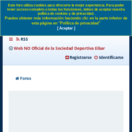
Este foro utiliza cookies para ofrecerte la mejor experiencia. Para poder
tener acceso completo a todas las funcionees, debes de aceptar nuestra
Borrar todas las cookies del
política de cookies y de privacidad.
Puedes obtener más información haciendo clic en la parte inferior de
Sitio SD Eibar
esta página en "Política de privacidad"
[ Aceptar ]
RSS
Web NO Oficial de la Sociedad Deportiva Eibar
Registrarse
Identificarse
Foros