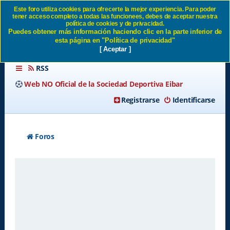
Este foro utiliza cookies para ofrecerte la mejor experiencia. Para poder
tener acceso completo a todas las funcionees, debes de aceptar nuestra
Borrar todas las cookies del
política de cookies y de privacidad.
Puedes obtener más información haciendo clic en la parte inferior de
Sitio SD Eibar
esta página en "Política de privacidad"
[ Aceptar ]
RSS
Web NO Oficial de la Sociedad Deportiva Eibar
Registrarse
Identificarse
Foros