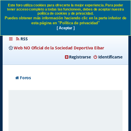
Este foro utiliza cookies para ofrecerte la mejor experiencia. Para poder
tener acceso completo a todas las funcionees, debes de aceptar nuestra
Borrar todas las cookies del
política de cookies y de privacidad.
Puedes obtener más información haciendo clic en la parte inferior de
Sitio SD Eibar
esta página en "Política de privacidad"
[ Aceptar ]
RSS
Web NO Oficial de la Sociedad Deportiva Eibar
Registrarse
Identificarse
Foros