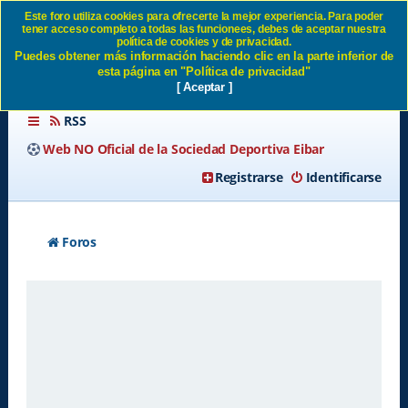
Este foro utiliza cookies para ofrecerte la mejor experiencia. Para poder
tener acceso completo a todas las funcionees, debes de aceptar nuestra
Borrar todas las cookies del
política de cookies y de privacidad.
Puedes obtener más información haciendo clic en la parte inferior de
Sitio SD Eibar
esta página en "Política de privacidad"
[ Aceptar ]
RSS
Web NO Oficial de la Sociedad Deportiva Eibar
Registrarse
Identificarse
Foros