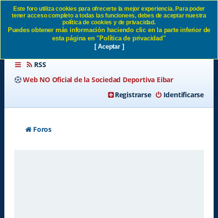
Este foro utiliza cookies para ofrecerte la mejor experiencia. Para poder
tener acceso completo a todas las funcionees, debes de aceptar nuestra
Borrar todas las cookies del
política de cookies y de privacidad.
Puedes obtener más información haciendo clic en la parte inferior de
Sitio SD Eibar
esta página en "Política de privacidad"
[ Aceptar ]
RSS
Web NO Oficial de la Sociedad Deportiva Eibar
Registrarse
Identificarse
Foros