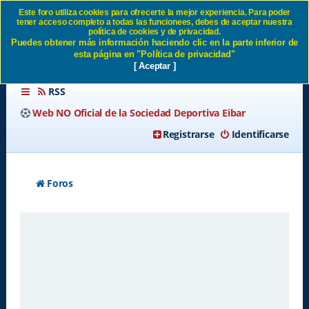
Este foro utiliza cookies para ofrecerte la mejor experiencia. Para poder
tener acceso completo a todas las funcionees, debes de aceptar nuestra
Borrar todas las cookies del
política de cookies y de privacidad.
Puedes obtener más información haciendo clic en la parte inferior de
Sitio SD Eibar
esta página en "Política de privacidad"
[ Aceptar ]
RSS
Web NO Oficial de la Sociedad Deportiva Eibar
Registrarse
Identificarse
Foros