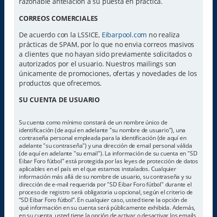
razonable antelación a su puesta en practica.
CORREOS COMERCIALES
De acuerdo con la LSSICE,
Eibarpool.com
no realiza
prácticas de SPAM, por lo que no envia correos masivos
a clientes que no hayan sido previamente solicitados o
autorizados por el usuario. Nuestros mailings son
únicamente de promociones, ofertas y novedades de los
productos que ofrecemos.
SU CUENTA DE USUARIO
Su cuenta como mínimo constará de un nombre único de
identificación (de aquí en adelante "su nombre de usuario"), una
contraseña personal empleada para la identificación (de aquí en
adelante "su contraseña") y una dirección de email personal válida
(de aquí en adelante "su email"). La información de su cuenta en "SD
Eibar Foro fútbol" está protegida por las leyes de protección de datos
aplicables en el país en el que estamos instalados. Cualquier
información más allá de su nombre de usuario, su contraseña y su
dirección de e-mail requerida por "SD Eibar Foro fútbol" durante el
proceso de registro será obligatoria u opcional, según el criterio de
“SD Eibar Foro fútbol”. En cualquier caso, usted tiene la opción de
qué información en su cuenta será públicamente exhibida. Además,
en su cuenta, usted tiene la opción de activar o desactivar los emails