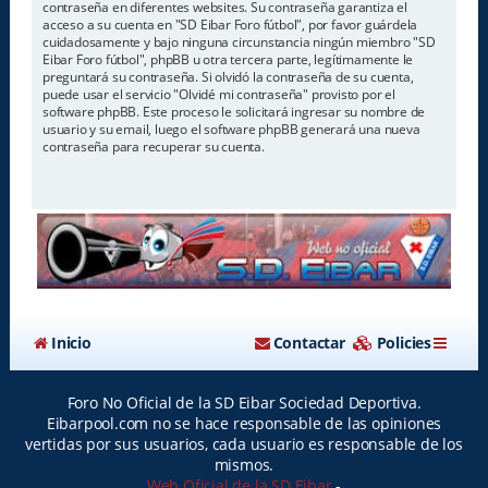
contraseña en diferentes websites. Su contraseña garantiza el
acceso a su cuenta en "SD Eibar Foro fútbol", por favor guárdela
cuidadosamente y bajo ninguna circunstancia ningún miembro "SD
Eibar Foro fútbol", phpBB u otra tercera parte, legítimamente le
preguntará su contraseña. Si olvidó la contraseña de su cuenta,
puede usar el servicio "Olvidé mi contraseña" provisto por el
software phpBB. Este proceso le solicitará ingresar su nombre de
usuario y su email, luego el software phpBB generará una nueva
contraseña para recuperar su cuenta.
Inicio
Contactar
Policies
Foro No Oficial de la SD Eibar Sociedad Deportiva.
Eibarpool.com no se hace responsable de las opiniones
vertidas por sus usuarios, cada usuario es responsable de los
mismos.
Web Oficial de la SD Eibar
-