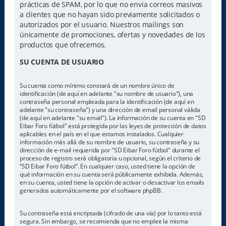
prácticas de SPAM, por lo que no envia correos masivos
a clientes que no hayan sido previamente solicitados o
autorizados por el usuario. Nuestros mailings son
únicamente de promociones, ofertas y novedades de los
productos que ofrecemos.
SU CUENTA DE USUARIO
Su cuenta como mínimo constará de un nombre único de
identificación (de aquí en adelante "su nombre de usuario"), una
contraseña personal empleada para la identificación (de aquí en
adelante "su contraseña") y una dirección de email personal válida
(de aquí en adelante "su email"). La información de su cuenta en "SD
Eibar Foro fútbol" está protegida por las leyes de protección de datos
aplicables en el país en el que estamos instalados. Cualquier
información más allá de su nombre de usuario, su contraseña y su
dirección de e-mail requerida por "SD Eibar Foro fútbol" durante el
proceso de registro será obligatoria u opcional, según el criterio de
“SD Eibar Foro fútbol”. En cualquier caso, usted tiene la opción de
qué información en su cuenta será públicamente exhibida. Además,
en su cuenta, usted tiene la opción de activar o desactivar los emails
generados automáticamente por el software phpBB.
Su contraseña está encriptada (cifrado de una vía) por lo tanto está
segura. Sin embargo, se recomienda que no emplee la misma