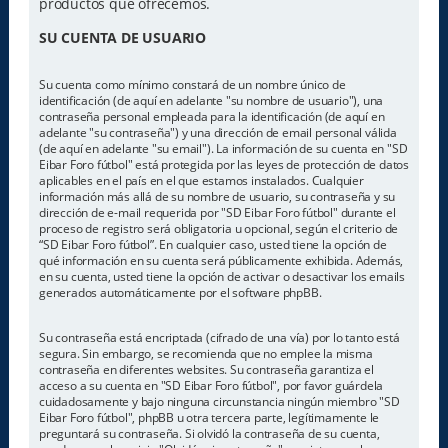
productos que ofrecemos.
SU CUENTA DE USUARIO
Su cuenta como mínimo constará de un nombre único de
identificación (de aquí en adelante "su nombre de usuario"), una
contraseña personal empleada para la identificación (de aquí en
adelante "su contraseña") y una dirección de email personal válida
(de aquí en adelante "su email"). La información de su cuenta en "SD
Eibar Foro fútbol" está protegida por las leyes de protección de datos
aplicables en el país en el que estamos instalados. Cualquier
información más allá de su nombre de usuario, su contraseña y su
dirección de e-mail requerida por "SD Eibar Foro fútbol" durante el
proceso de registro será obligatoria u opcional, según el criterio de
“SD Eibar Foro fútbol”. En cualquier caso, usted tiene la opción de
qué información en su cuenta será públicamente exhibida. Además,
en su cuenta, usted tiene la opción de activar o desactivar los emails
generados automáticamente por el software phpBB.
Su contraseña está encriptada (cifrado de una vía) por lo tanto está
segura. Sin embargo, se recomienda que no emplee la misma
contraseña en diferentes websites. Su contraseña garantiza el
acceso a su cuenta en "SD Eibar Foro fútbol", por favor guárdela
cuidadosamente y bajo ninguna circunstancia ningún miembro "SD
Eibar Foro fútbol", phpBB u otra tercera parte, legítimamente le
preguntará su contraseña. Si olvidó la contraseña de su cuenta,