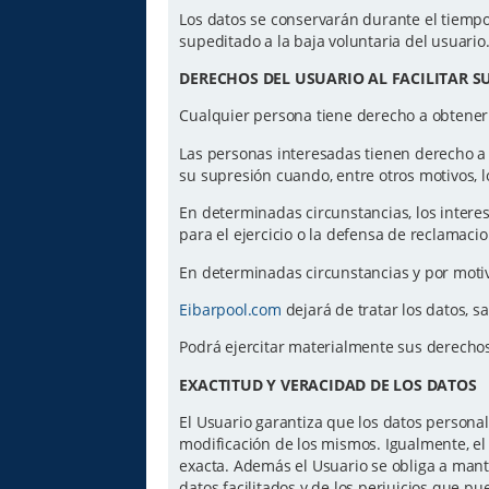
Los datos se conservarán durante el tiempo 
supeditado a la baja voluntaria del usuario
DERECHOS DEL USUARIO AL FACILITAR S
Cualquier persona tiene derecho a obtener
Las personas interesadas tienen derecho a ac
su supresión cuando, entre otros motivos, l
En determinadas circunstancias, los intere
para el ejercicio o la defensa de reclamaci
En determinadas circunstancias y por motiv
Eibarpool.com
dejará de tratar los datos, s
Podrá ejercitar materialmente sus derecho
EXACTITUD Y VERACIDAD DE LOS DATOS
El Usuario garantiza que los datos personal
modificación de los mismos. Igualmente, el 
exacta. Además el Usuario se obliga a mant
datos facilitados y de los perjuicios que p