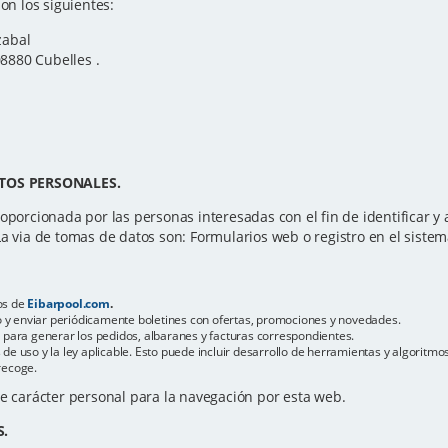
on los siguientes:
zabal
08880 Cubelles .
TOS PERSONALES.
oporcionada por las personas interesadas con el fin de identificar y at
La via de tomas de datos son: Formularios web o registro en el sistem
os de
Eibarpool.com
.
reo y enviar periódicamente boletines con ofertas, promociones y novedades.
s para generar los pedidos, albaranes y facturas correspondientes.
de uso y la ley aplicable. Esto puede incluir desarrollo de herramientas y algoritm
recoge.
de carácter personal para la navegación por esta web.
S.