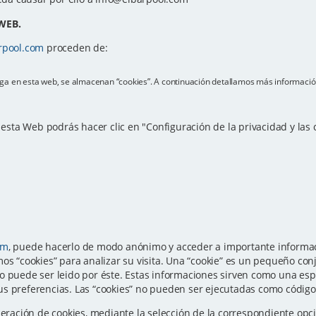
WEB.
rpool.com
proceden de:
vega en esta web, se almacenan “cookies”. A continuación detallamos más informació
e esta Web podrás hacer clic en "Configuración de la privacidad y las
om
, puede hacerlo de modo anónimo y acceder a importante informaci
os “cookies” para analizar su visita. Una “cookie” es un pequeño con
o puede ser leido por éste. Estas informaciones sirven como una esp
s preferencias. Las “cookies” no pueden ser ejecutadas como código n
eneración de cookies, mediante la selección de la correspondiente o