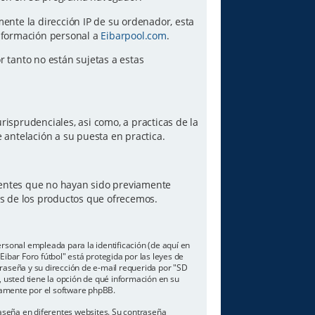
amente la dirección IP de su ordenador, esta
información personal a
Eibarpool.com
.
or tanto no están sujetas a estas
risprudenciales, asi como, a practicas de la
antelación a su puesta en practica.
lientes que no hayan sido previamente
es de los productos que ofrecemos.
sonal empleada para la identificación (de aquí en
ibar Foro fútbol" está protegida por las leyes de
traseña y su dirección de e-mail requerida por "SD
o, usted tiene la opción de qué información en su
camente por el software phpBB.
aseña en diferentes websites. Su contraseña