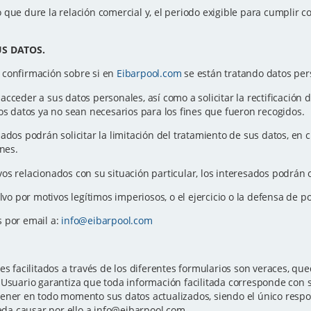
que dure la relación comercial y, el periodo exigible para cumplir co
.
US DATOS.
 confirmación sobre si en
Eibarpool.com
se están tratando datos per
ceder a sus datos personales, así como a solicitar la rectificación de 
os datos ya no sean necesarios para los fines que fueron recogidos.
sados podrán solicitar la limitación del tratamiento de sus datos, e
ones.
os relacionados con su situación particular, los interesados podrán 
alvo por motivos legítimos imperiosos, o el ejercicio o la defensa de 
s por email a:
info@eibarpool.com
es facilitados a través de los diferentes formularios son veraces, 
Usuario garantiza que toda información facilitada corresponde con su
ener en todo momento sus datos actualizados, siendo el único respon
ueda causar por ello a info@eibarpool.com