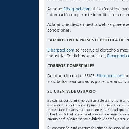
Aunque
Eibarpool.com
utiliza “cookies” par
información no permite identificarle a us
Aclarar que desde nuestra web se puede a
condiciones.
CAMBIOS EN LA PRESENTE POLÍTICA DE 
Eibarpool.com
se reserva el derecho a modif
industria. En dichos supuestos,
Eibarpool.
CORREOS COMERCIALES
De acuerdo con la LSSICE,
Eibarpool.com
no
solicitados o autorizados por el usuario. 
SU CUENTA DE USUARIO
Su cuenta como mínimo constará de un nombre único d
adelante "su contraseña") y una dirección de email pe
protección de datos aplicables en el país en el que 
Eibar Foro fútbol" durante el proceso de registro será
cuenta será públicamente exhibida. Además, en su cu
Su contraseña está encriptada (cifrado de una vía) 