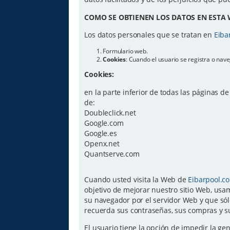
COMO SE OBTIENEN LOS DATOS EN ESTA 
Los datos personales que se tratan en
Eiba
Formulario web.
Cookies
: Cuando el usuario se registra o na
Cookies:
en la parte inferior de todas las páginas d
de:
Doubleclick.net
Google.com
Google.es
Openx.net
Quantserve.com
Cuando usted visita la Web de
Eibarpool.c
objetivo de mejorar nuestro sitio Web, usam
su navegador por el servidor Web y que sól
recuerda sus contraseñas, sus compras y su
El usuario tiene la opción de impedir la g