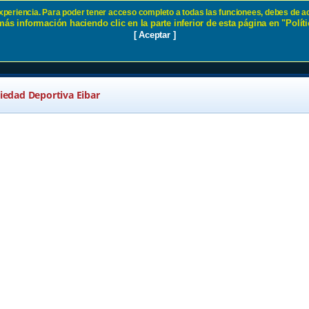
 experiencia. Para poder tener acceso completo a todas las funcionees, debes de ac
ás información haciendo clic en la parte inferior de esta página en "Políti
d SD Eibar
[ Aceptar ]
ciedad Deportiva Eibar