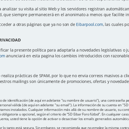
a analizar su visita al sitio Web y los servidores registran automátic
ted, que siempre permanecerá en el anonimato a menos que facilite 
cceder a otras páginas que ya no son de
Eibarpool.com
, las cuales p
PRIVACIDAD
icar la presente política para adaptarla a novedades legislativas o ju
com
anunciará en esta pagina los cambios introducidos con razonable 
 realiza prácticas de SPAM, por lo que no envia correos masivos a c
Nuestros mailings son únicamente de promociones, ofertas y novedad
e identificación (de aquí en adelante "su nombre de usuario"), una contraseña per
rsonal válida (de aquí en adelante "su email"). La información de su cuenta en "SD E
estamos instalados. Cualquier información más allá de su nombre de usuario, su con
 obligatoria u opcional, según el criterio de “SD Eibar Foro fútbol”. En cualquier cas
enta, usted tiene la opción de activar o desactivar los emails generados automáti
por lo tanto está segura. Sin embargo, se recomienda que no emplee la misma contr