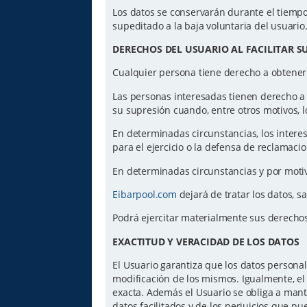
Los datos se conservarán durante el tiempo 
supeditado a la baja voluntaria del usuario
DERECHOS DEL USUARIO AL FACILITAR S
Cualquier persona tiene derecho a obtener
Las personas interesadas tienen derecho a ac
su supresión cuando, entre otros motivos, l
En determinadas circunstancias, los intere
para el ejercicio o la defensa de reclamaci
En determinadas circunstancias y por motiv
Eibarpool.com
dejará de tratar los datos, s
Podrá ejercitar materialmente sus derecho
EXACTITUD Y VERACIDAD DE LOS DATOS
El Usuario garantiza que los datos personal
modificación de los mismos. Igualmente, el 
exacta. Además el Usuario se obliga a mant
datos facilitados y de los perjuicios que p