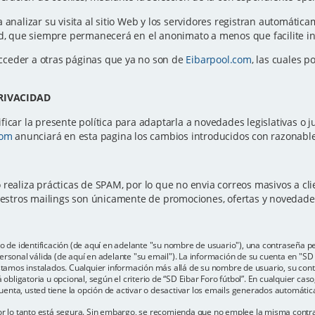
a analizar su visita al sitio Web y los servidores registran automátic
ted, que siempre permanecerá en el anonimato a menos que facilite 
cceder a otras páginas que ya no son de
Eibarpool.com
, las cuales p
PRIVACIDAD
icar la presente política para adaptarla a novedades legislativas o ju
com
anunciará en esta pagina los cambios introducidos con razonable 
 realiza prácticas de SPAM, por lo que no envia correos masivos a c
Nuestros mailings son únicamente de promociones, ofertas y novedad
e identificación (de aquí en adelante "su nombre de usuario"), una contraseña per
rsonal válida (de aquí en adelante "su email"). La información de su cuenta en "SD E
estamos instalados. Cualquier información más allá de su nombre de usuario, su con
 obligatoria u opcional, según el criterio de “SD Eibar Foro fútbol”. En cualquier cas
enta, usted tiene la opción de activar o desactivar los emails generados automáti
por lo tanto está segura. Sin embargo, se recomienda que no emplee la misma contr