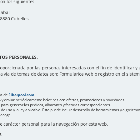
on los siguientes:
zabal
08880 Cubelles .
TOS PERSONALES.
oporcionada por las personas interesadas con el fin de identificar y at
La via de tomas de datos son: Formularios web o registro en el sistem
os de
Eibarpool.com
.
reo y enviar periódicamente boletines con ofertas, promociones y novedades.
s para generar los pedidos, albaranes y facturas correspondientes.
de uso y la ley aplicable. Esto puede incluir desarrollo de herramientas y algoritm
recoge.
de carácter personal para la navegación por esta web.
S.