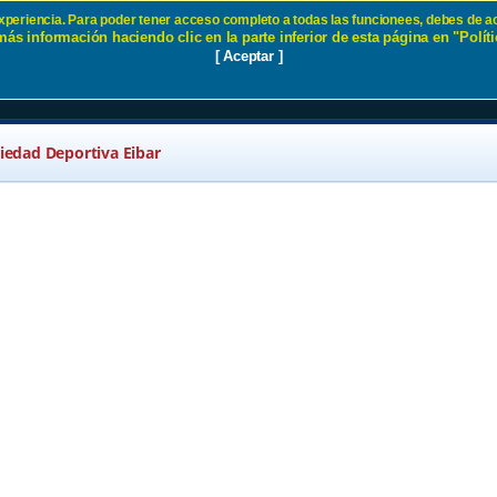
 experiencia. Para poder tener acceso completo a todas las funcionees, debes de ac
ás información haciendo clic en la parte inferior de esta página en "Políti
d SD Eibar
[ Aceptar ]
ciedad Deportiva Eibar