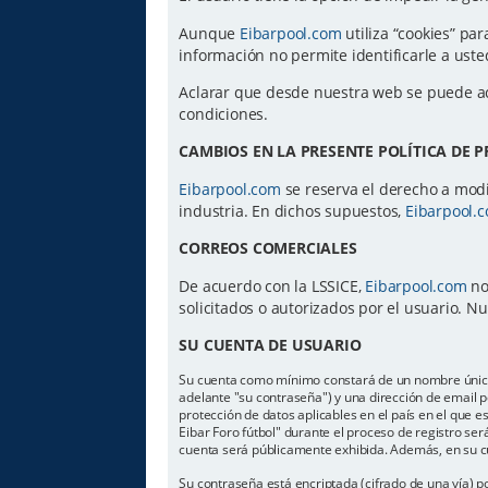
Aunque
Eibarpool.com
utiliza “cookies” par
información no permite identificarle a us
Aclarar que desde nuestra web se puede a
condiciones.
CAMBIOS EN LA PRESENTE POLÍTICA DE 
Eibarpool.com
se reserva el derecho a modif
industria. En dichos supuestos,
Eibarpool.
CORREOS COMERCIALES
De acuerdo con la LSSICE,
Eibarpool.com
no
solicitados o autorizados por el usuario. 
SU CUENTA DE USUARIO
Su cuenta como mínimo constará de un nombre único d
adelante "su contraseña") y una dirección de email pe
protección de datos aplicables en el país en el que 
Eibar Foro fútbol" durante el proceso de registro será
cuenta será públicamente exhibida. Además, en su cu
Su contraseña está encriptada (cifrado de una vía) 