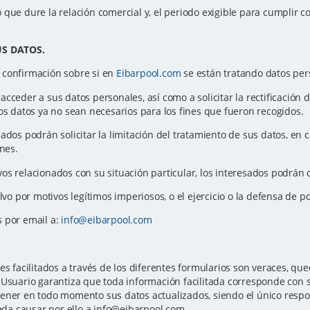
que dure la relación comercial y, el periodo exigible para cumplir co
.
US DATOS.
 confirmación sobre si en
Eibarpool.com
se están tratando datos per
ceder a sus datos personales, así como a solicitar la rectificación de 
os datos ya no sean necesarios para los fines que fueron recogidos.
sados podrán solicitar la limitación del tratamiento de sus datos, e
ones.
os relacionados con su situación particular, los interesados podrán 
alvo por motivos legítimos imperiosos, o el ejercicio o la defensa de 
s por email a:
info@eibarpool.com
es facilitados a través de los diferentes formularios son veraces, 
Usuario garantiza que toda información facilitada corresponde con su
ener en todo momento sus datos actualizados, siendo el único respon
ueda causar por ello a info@eibarpool.com