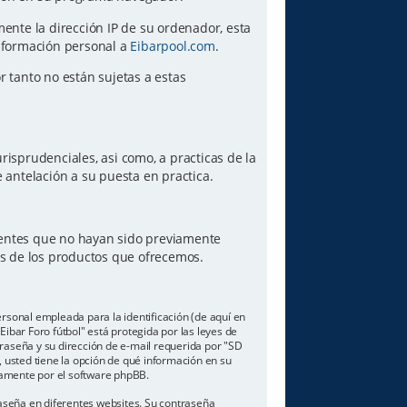
amente la dirección IP de su ordenador, esta
información personal a
Eibarpool.com
.
or tanto no están sujetas a estas
risprudenciales, asi como, a practicas de la
antelación a su puesta en practica.
lientes que no hayan sido previamente
es de los productos que ofrecemos.
sonal empleada para la identificación (de aquí en
ibar Foro fútbol" está protegida por las leyes de
traseña y su dirección de e-mail requerida por "SD
o, usted tiene la opción de qué información en su
camente por el software phpBB.
aseña en diferentes websites. Su contraseña