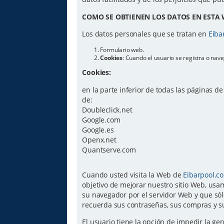
COMO SE OBTIENEN LOS DATOS EN ESTA 
Los datos personales que se tratan en
Eiba
Formulario web.
Cookies
: Cuando el usuario se registra o na
Cookies:
en la parte inferior de todas las páginas d
de:
Doubleclick.net
Google.com
Google.es
Openx.net
Quantserve.com
Cuando usted visita la Web de
Eibarpool.c
objetivo de mejorar nuestro sitio Web, usam
su navegador por el servidor Web y que sól
recuerda sus contraseñas, sus compras y su
El usuario tiene la opción de impedir la g