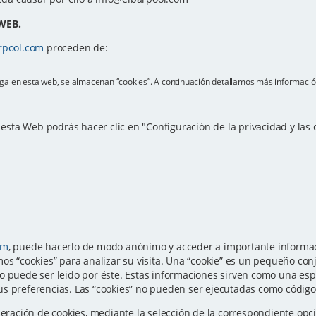
WEB.
rpool.com
proceden de:
vega en esta web, se almacenan “cookies”. A continuación detallamos más informació
e esta Web podrás hacer clic en "Configuración de la privacidad y las
om
, puede hacerlo de modo anónimo y acceder a importante informaci
os “cookies” para analizar su visita. Una “cookie” es un pequeño con
o puede ser leido por éste. Estas informaciones sirven como una esp
s preferencias. Las “cookies” no pueden ser ejecutadas como código n
eneración de cookies, mediante la selección de la correspondiente o