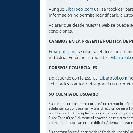
Aunque
Eibarpool.com
utiliza “cookies” par
información no permite identificarle a us
Aclarar que desde nuestra web se puede a
condiciones.
CAMBIOS EN LA PRESENTE POLÍTICA DE 
Eibarpool.com
se reserva el derecho a modif
industria. En dichos supuestos,
Eibarpool.
CORREOS COMERCIALES
De acuerdo con la LSSICE,
Eibarpool.com
no
solicitados o autorizados por el usuario. 
SU CUENTA DE USUARIO
Su cuenta como mínimo constará de un nombre único d
adelante "su contraseña") y una dirección de email pe
protección de datos aplicables en el país en el que 
Eibar Foro fútbol" durante el proceso de registro será
cuenta será públicamente exhibida. Además, en su cu
Su contraseña está encriptada (cifrado de una vía) 