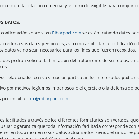
que dure la relación comercial y, el periodo exigible para cumplir co
.
US DATOS.
 confirmación sobre si en
Eibarpool.com
se están tratando datos per
ceder a sus datos personales, así como a solicitar la rectificación de 
os datos ya no sean necesarios para los fines que fueron recogidos.
sados podrán solicitar la limitación del tratamiento de sus datos, e
ones.
os relacionados con su situación particular, los interesados podrán 
alvo por motivos legítimos imperiosos, o el ejercicio o la defensa de 
s por email a:
info@eibarpool.com
es facilitados a través de los diferentes formularios son veraces, 
Usuario garantiza que toda información facilitada corresponde con su
ener en todo momento sus datos actualizados, siendo el único respon
ueda causar por ello a info@eibarpool.com