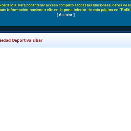
 experiencia. Para poder tener acceso completo a todas las funcionees, debes de ac
ás información haciendo clic en la parte inferior de esta página en "Políti
d SD Eibar
[ Aceptar ]
ciedad Deportiva Eibar