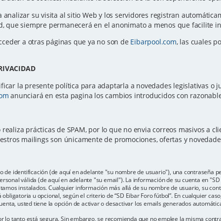
a analizar su visita al sitio Web y los servidores registran automátic
ted, que siempre permanecerá en el anonimato a menos que facilite 
cceder a otras páginas que ya no son de
Eibarpool.com
, las cuales p
PRIVACIDAD
icar la presente política para adaptarla a novedades legislativas o ju
com
anunciará en esta pagina los cambios introducidos con razonable 
 realiza prácticas de SPAM, por lo que no envia correos masivos a c
Nuestros mailings son únicamente de promociones, ofertas y novedad
e identificación (de aquí en adelante "su nombre de usuario"), una contraseña per
rsonal válida (de aquí en adelante "su email"). La información de su cuenta en "SD E
estamos instalados. Cualquier información más allá de su nombre de usuario, su con
 obligatoria u opcional, según el criterio de “SD Eibar Foro fútbol”. En cualquier cas
enta, usted tiene la opción de activar o desactivar los emails generados automáti
por lo tanto está segura. Sin embargo, se recomienda que no emplee la misma contr