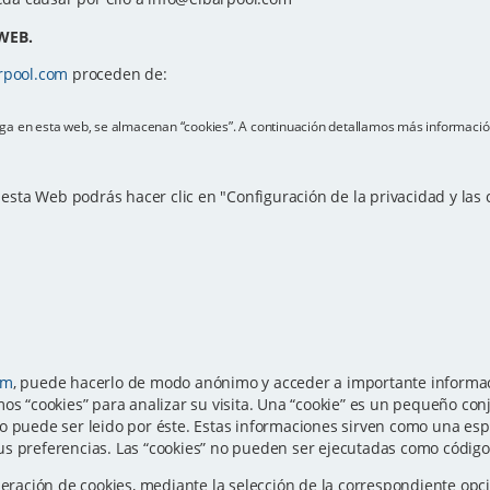
WEB.
rpool.com
proceden de:
vega en esta web, se almacenan “cookies”. A continuación detallamos más informació
e esta Web podrás hacer clic en "Configuración de la privacidad y las
om
, puede hacerlo de modo anónimo y acceder a importante informaci
os “cookies” para analizar su visita. Una “cookie” es un pequeño con
o puede ser leido por éste. Estas informaciones sirven como una esp
s preferencias. Las “cookies” no pueden ser ejecutadas como código n
eneración de cookies, mediante la selección de la correspondiente o