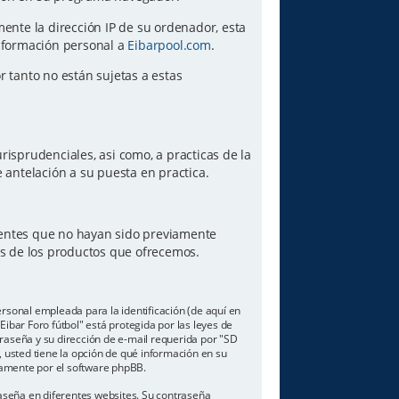
amente la dirección IP de su ordenador, esta
información personal a
Eibarpool.com
.
or tanto no están sujetas a estas
risprudenciales, asi como, a practicas de la
antelación a su puesta en practica.
lientes que no hayan sido previamente
es de los productos que ofrecemos.
sonal empleada para la identificación (de aquí en
ibar Foro fútbol" está protegida por las leyes de
traseña y su dirección de e-mail requerida por "SD
o, usted tiene la opción de qué información en su
camente por el software phpBB.
aseña en diferentes websites. Su contraseña