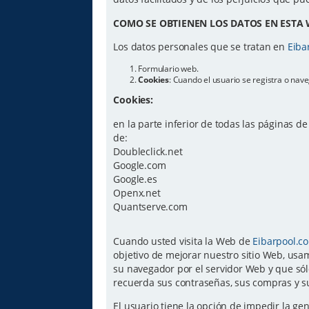
COMO SE OBTIENEN LOS DATOS EN ESTA 
Los datos personales que se tratan en
Eiba
Formulario web.
Cookies
: Cuando el usuario se registra o na
Cookies:
en la parte inferior de todas las páginas d
de:
Doubleclick.net
Google.com
Google.es
Openx.net
Quantserve.com
Cuando usted visita la Web de
Eibarpool.c
objetivo de mejorar nuestro sitio Web, usam
su navegador por el servidor Web y que sól
recuerda sus contraseñas, sus compras y su
El usuario tiene la opción de impedir la g