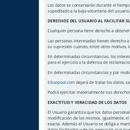
Los datos se conservarán durante el tiempo 
supeditado a la baja voluntaria del usuario
DERECHOS DEL USUARIO AL FACILITAR S
Cualquier persona tiene derecho a obtener
Las personas interesadas tienen derecho a ac
su supresión cuando, entre otros motivos, l
En determinadas circunstancias, los intere
para el ejercicio o la defensa de reclamaci
En determinadas circunstancias y por motiv
Eibarpool.com
dejará de tratar los datos, s
Podrá ejercitar materialmente sus derecho
EXACTITUD Y VERACIDAD DE LOS DATOS
El Usuario garantiza que los datos personal
modificación de los mismos. Igualmente, el 
exacta. Además el Usuario se obliga a mant
datos facilitados y de los perjuicios que p