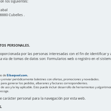
on los siguientes:
zabal
08880 Cubelles .
TOS PERSONALES.
oporcionada por las personas interesadas con el fin de identificar y at
La via de tomas de datos son: Formularios web o registro en el sistem
os de
Eibarpool.com
.
reo y enviar periódicamente boletines con ofertas, promociones y novedades.
s para generar los pedidos, albaranes y facturas correspondientes.
de uso y la ley aplicable. Esto puede incluir desarrollo de herramientas y algoritm
recoge.
de carácter personal para la navegación por esta web.
S.