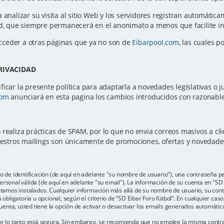
a analizar su visita al sitio Web y los servidores registran automátic
ted, que siempre permanecerá en el anonimato a menos que facilite 
cceder a otras páginas que ya no son de
Eibarpool.com
, las cuales p
PRIVACIDAD
icar la presente política para adaptarla a novedades legislativas o ju
com
anunciará en esta pagina los cambios introducidos con razonable 
 realiza prácticas de SPAM, por lo que no envia correos masivos a c
Nuestros mailings son únicamente de promociones, ofertas y novedad
e identificación (de aquí en adelante "su nombre de usuario"), una contraseña per
rsonal válida (de aquí en adelante "su email"). La información de su cuenta en "SD E
estamos instalados. Cualquier información más allá de su nombre de usuario, su con
 obligatoria u opcional, según el criterio de “SD Eibar Foro fútbol”. En cualquier cas
enta, usted tiene la opción de activar o desactivar los emails generados automáti
por lo tanto está segura. Sin embargo, se recomienda que no emplee la misma contr