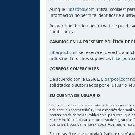
Aunque
Eibarpool.com
utiliza “cookies” par
información no permite identificarle a us
Aclarar que desde nuestra web se puede a
condiciones.
CAMBIOS EN LA PRESENTE POLÍTICA DE 
Eibarpool.com
se reserva el derecho a modif
industria. En dichos supuestos,
Eibarpool.
CORREOS COMERCIALES
De acuerdo con la LSSICE,
Eibarpool.com
no
solicitados o autorizados por el usuario. 
SU CUENTA DE USUARIO
Su cuenta como mínimo constará de un nombre único d
adelante "su contraseña") y una dirección de email pe
protección de datos aplicables en el país en el que 
Eibar Foro fútbol" durante el proceso de registro será
cuenta será públicamente exhibida. Además, en su cu
Su contraseña está encriptada (cifrado de una vía) 