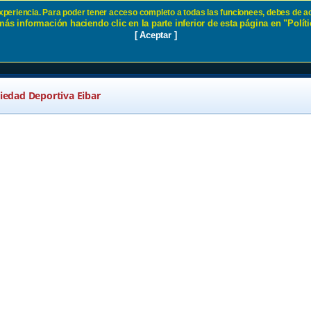
 experiencia. Para poder tener acceso completo a todas las funcionees, debes de ac
ás información haciendo clic en la parte inferior de esta página en "Políti
d SD Eibar
[ Aceptar ]
ciedad Deportiva Eibar