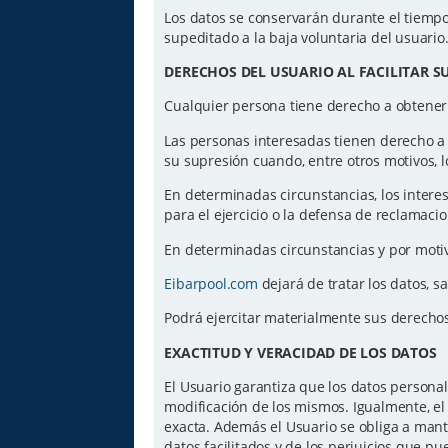
Los datos se conservarán durante el tiempo 
supeditado a la baja voluntaria del usuario
DERECHOS DEL USUARIO AL FACILITAR S
Cualquier persona tiene derecho a obtener
Las personas interesadas tienen derecho a ac
su supresión cuando, entre otros motivos, l
En determinadas circunstancias, los intere
para el ejercicio o la defensa de reclamaci
En determinadas circunstancias y por motiv
Eibarpool.com
dejará de tratar los datos, s
Podrá ejercitar materialmente sus derecho
EXACTITUD Y VERACIDAD DE LOS DATOS
El Usuario garantiza que los datos personal
modificación de los mismos. Igualmente, el 
exacta. Además el Usuario se obliga a mant
datos facilitados y de los perjuicios que p