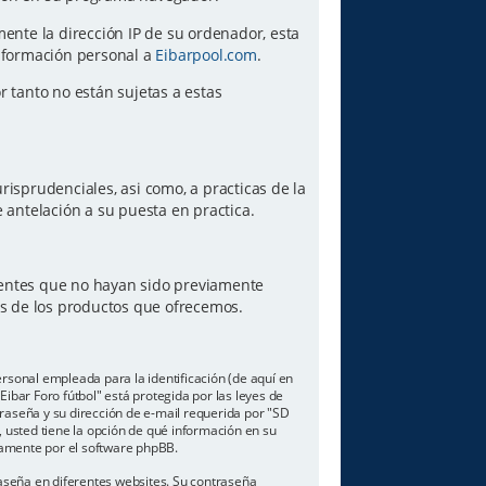
amente la dirección IP de su ordenador, esta
información personal a
Eibarpool.com
.
or tanto no están sujetas a estas
risprudenciales, asi como, a practicas de la
antelación a su puesta en practica.
lientes que no hayan sido previamente
es de los productos que ofrecemos.
sonal empleada para la identificación (de aquí en
ibar Foro fútbol" está protegida por las leyes de
traseña y su dirección de e-mail requerida por "SD
o, usted tiene la opción de qué información en su
camente por el software phpBB.
aseña en diferentes websites. Su contraseña