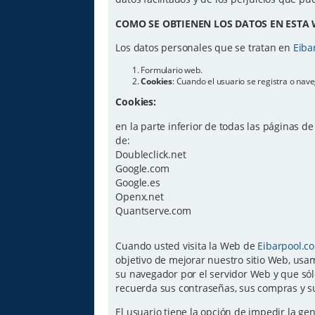
COMO SE OBTIENEN LOS DATOS EN ESTA 
Los datos personales que se tratan en
Eiba
Formulario web.
Cookies
: Cuando el usuario se registra o na
Cookies:
en la parte inferior de todas las páginas d
de:
Doubleclick.net
Google.com
Google.es
Openx.net
Quantserve.com
Cuando usted visita la Web de
Eibarpool.c
objetivo de mejorar nuestro sitio Web, usam
su navegador por el servidor Web y que sól
recuerda sus contraseñas, sus compras y su
El usuario tiene la opción de impedir la g