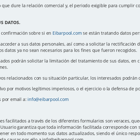
que dure la relación comercial y, el periodo exigible para cumplir co
.
US DATOS.
 confirmación sobre si en
Eibarpool.com
se están tratando datos per
ceder a sus datos personales, así como a solicitar la rectificación de 
os datos ya no sean necesarios para los fines que fueron recogidos.
sados podrán solicitar la limitación del tratamiento de sus datos, e
ones.
os relacionados con su situación particular, los interesados podrán 
alvo por motivos legítimos imperiosos, o el ejercicio o la defensa de 
s por email a:
info@eibarpool.com
es facilitados a través de los diferentes formularios son veraces, 
Usuario garantiza que toda información facilitada corresponde con su
ener en todo momento sus datos actualizados, siendo el único respon
ueda causar por ello a info@eibarpool.com