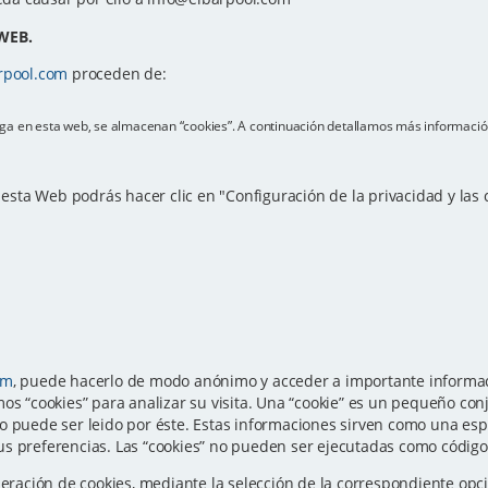
WEB.
rpool.com
proceden de:
vega en esta web, se almacenan “cookies”. A continuación detallamos más informació
e esta Web podrás hacer clic en "Configuración de la privacidad y las
om
, puede hacerlo de modo anónimo y acceder a importante informaci
os “cookies” para analizar su visita. Una “cookie” es un pequeño con
o puede ser leido por éste. Estas informaciones sirven como una esp
s preferencias. Las “cookies” no pueden ser ejecutadas como código n
eneración de cookies, mediante la selección de la correspondiente o