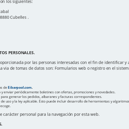
on los siguientes:
zabal
08880 Cubelles .
TOS PERSONALES.
oporcionada por las personas interesadas con el fin de identificar y at
La via de tomas de datos son: Formularios web o registro en el sistem
os de
Eibarpool.com
.
reo y enviar periódicamente boletines con ofertas, promociones y novedades.
s para generar los pedidos, albaranes y facturas correspondientes.
de uso y la ley aplicable. Esto puede incluir desarrollo de herramientas y algoritm
recoge.
de carácter personal para la navegación por esta web.
S.