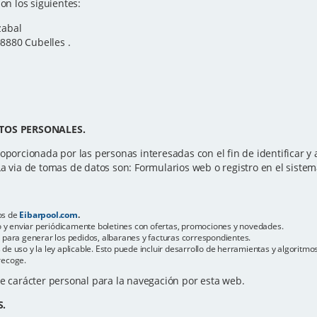
on los siguientes:
zabal
08880 Cubelles .
TOS PERSONALES.
oporcionada por las personas interesadas con el fin de identificar y at
La via de tomas de datos son: Formularios web o registro en el sistem
os de
Eibarpool.com
.
reo y enviar periódicamente boletines con ofertas, promociones y novedades.
s para generar los pedidos, albaranes y facturas correspondientes.
de uso y la ley aplicable. Esto puede incluir desarrollo de herramientas y algoritm
recoge.
de carácter personal para la navegación por esta web.
S.