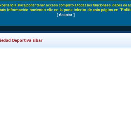
 experiencia. Para poder tener acceso completo a todas las funcionees, debes de ac
ás información haciendo clic en la parte inferior de esta página en "Políti
d SD Eibar
[ Aceptar ]
ciedad Deportiva Eibar