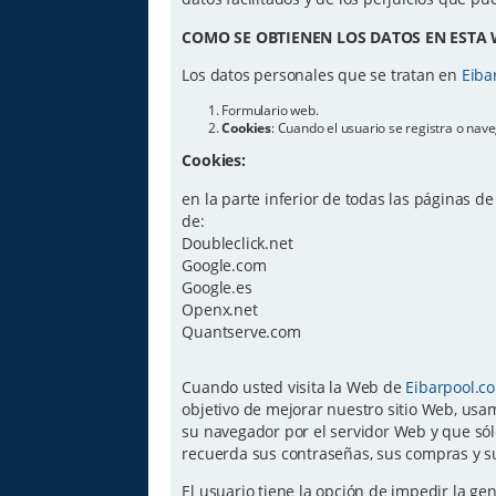
COMO SE OBTIENEN LOS DATOS EN ESTA 
Los datos personales que se tratan en
Eiba
Formulario web.
Cookies
: Cuando el usuario se registra o na
Cookies:
en la parte inferior de todas las páginas d
de:
Doubleclick.net
Google.com
Google.es
Openx.net
Quantserve.com
Cuando usted visita la Web de
Eibarpool.c
objetivo de mejorar nuestro sitio Web, usam
su navegador por el servidor Web y que sól
recuerda sus contraseñas, sus compras y su
El usuario tiene la opción de impedir la g