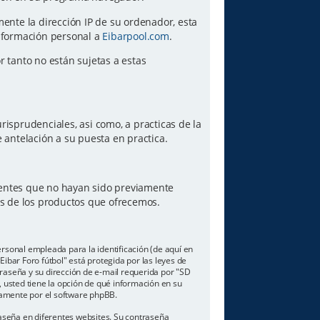
amente la dirección IP de su ordenador, esta
información personal a
Eibarpool.com
.
or tanto no están sujetas a estas
risprudenciales, asi como, a practicas de la
antelación a su puesta en practica.
lientes que no hayan sido previamente
es de los productos que ofrecemos.
sonal empleada para la identificación (de aquí en
ibar Foro fútbol" está protegida por las leyes de
traseña y su dirección de e-mail requerida por "SD
o, usted tiene la opción de qué información en su
camente por el software phpBB.
aseña en diferentes websites. Su contraseña