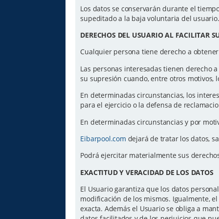
Los datos se conservarán durante el tiempo 
supeditado a la baja voluntaria del usuario
DERECHOS DEL USUARIO AL FACILITAR S
Cualquier persona tiene derecho a obtener
Las personas interesadas tienen derecho a ac
su supresión cuando, entre otros motivos, l
En determinadas circunstancias, los intere
para el ejercicio o la defensa de reclamaci
En determinadas circunstancias y por motiv
Eibarpool.com
dejará de tratar los datos, s
Podrá ejercitar materialmente sus derecho
EXACTITUD Y VERACIDAD DE LOS DATOS
El Usuario garantiza que los datos personal
modificación de los mismos. Igualmente, el 
exacta. Además el Usuario se obliga a mant
datos facilitados y de los perjuicios que p