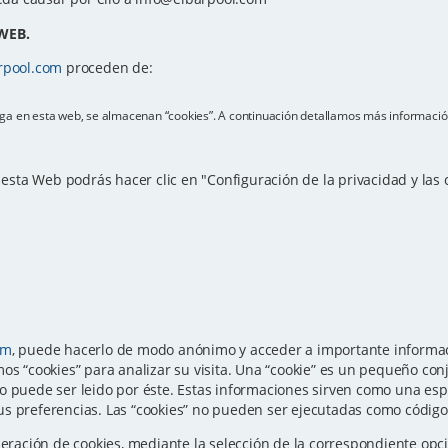
WEB.
rpool.com
proceden de:
vega en esta web, se almacenan “cookies”. A continuación detallamos más informació
e esta Web podrás hacer clic en "Configuración de la privacidad y las
om
, puede hacerlo de modo anónimo y acceder a importante informaci
os “cookies” para analizar su visita. Una “cookie” es un pequeño con
o puede ser leido por éste. Estas informaciones sirven como una esp
s preferencias. Las “cookies” no pueden ser ejecutadas como código n
eneración de cookies, mediante la selección de la correspondiente o