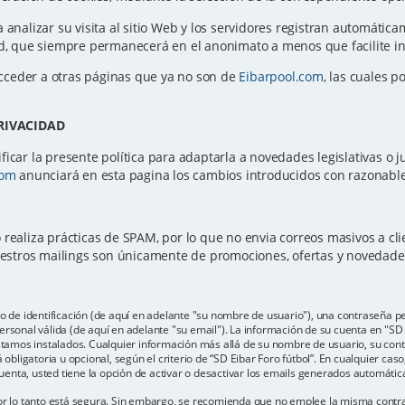
a analizar su visita al sitio Web y los servidores registran automátic
ted, que siempre permanecerá en el anonimato a menos que facilite 
cceder a otras páginas que ya no son de
Eibarpool.com
, las cuales p
PRIVACIDAD
icar la presente política para adaptarla a novedades legislativas o ju
com
anunciará en esta pagina los cambios introducidos con razonable 
 realiza prácticas de SPAM, por lo que no envia correos masivos a c
Nuestros mailings son únicamente de promociones, ofertas y novedad
e identificación (de aquí en adelante "su nombre de usuario"), una contraseña per
rsonal válida (de aquí en adelante "su email"). La información de su cuenta en "SD E
estamos instalados. Cualquier información más allá de su nombre de usuario, su con
 obligatoria u opcional, según el criterio de “SD Eibar Foro fútbol”. En cualquier cas
enta, usted tiene la opción de activar o desactivar los emails generados automáti
por lo tanto está segura. Sin embargo, se recomienda que no emplee la misma contr