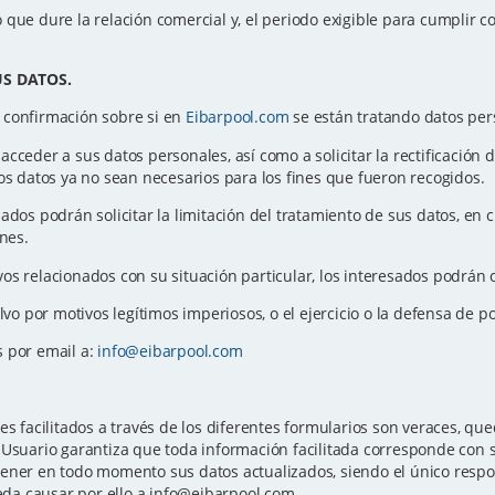
que dure la relación comercial y, el periodo exigible para cumplir co
.
US DATOS.
 confirmación sobre si en
Eibarpool.com
se están tratando datos per
ceder a sus datos personales, así como a solicitar la rectificación de 
os datos ya no sean necesarios para los fines que fueron recogidos.
sados podrán solicitar la limitación del tratamiento de sus datos, e
ones.
os relacionados con su situación particular, los interesados podrán 
alvo por motivos legítimos imperiosos, o el ejercicio o la defensa de 
s por email a:
info@eibarpool.com
es facilitados a través de los diferentes formularios son veraces, 
Usuario garantiza que toda información facilitada corresponde con su
ener en todo momento sus datos actualizados, siendo el único respon
ueda causar por ello a info@eibarpool.com