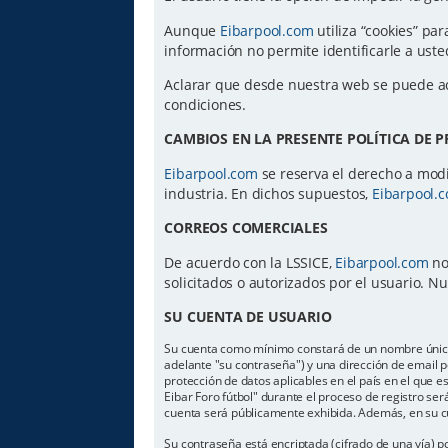
Aunque
Eibarpool.com
utiliza “cookies” par
información no permite identificarle a us
Aclarar que desde nuestra web se puede a
condiciones.
CAMBIOS EN LA PRESENTE POLÍTICA DE 
Eibarpool.com
se reserva el derecho a modif
industria. En dichos supuestos,
Eibarpool.
CORREOS COMERCIALES
De acuerdo con la LSSICE,
Eibarpool.com
no
solicitados o autorizados por el usuario. 
SU CUENTA DE USUARIO
Su cuenta como mínimo constará de un nombre único d
adelante "su contraseña") y una dirección de email pe
protección de datos aplicables en el país en el que 
Eibar Foro fútbol" durante el proceso de registro será
cuenta será públicamente exhibida. Además, en su cu
Su contraseña está encriptada (cifrado de una vía) 