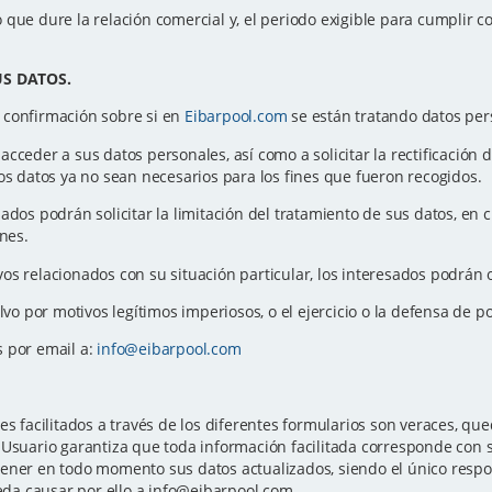
que dure la relación comercial y, el periodo exigible para cumplir co
.
US DATOS.
 confirmación sobre si en
Eibarpool.com
se están tratando datos per
ceder a sus datos personales, así como a solicitar la rectificación de 
os datos ya no sean necesarios para los fines que fueron recogidos.
sados podrán solicitar la limitación del tratamiento de sus datos, e
ones.
os relacionados con su situación particular, los interesados podrán 
alvo por motivos legítimos imperiosos, o el ejercicio o la defensa de 
s por email a:
info@eibarpool.com
es facilitados a través de los diferentes formularios son veraces, 
Usuario garantiza que toda información facilitada corresponde con su
ener en todo momento sus datos actualizados, siendo el único respon
ueda causar por ello a info@eibarpool.com