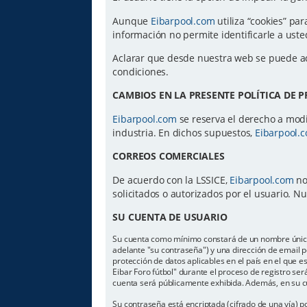
Aunque
Eibarpool.com
utiliza “cookies” par
información no permite identificarle a us
Aclarar que desde nuestra web se puede a
condiciones.
CAMBIOS EN LA PRESENTE POLÍTICA DE 
Eibarpool.com
se reserva el derecho a modif
industria. En dichos supuestos,
Eibarpool.
CORREOS COMERCIALES
De acuerdo con la LSSICE,
Eibarpool.com
no
solicitados o autorizados por el usuario. 
SU CUENTA DE USUARIO
Su cuenta como mínimo constará de un nombre único d
adelante "su contraseña") y una dirección de email pe
protección de datos aplicables en el país en el que 
Eibar Foro fútbol" durante el proceso de registro será
cuenta será públicamente exhibida. Además, en su cu
Su contraseña está encriptada (cifrado de una vía) 