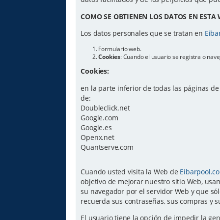
COMO SE OBTIENEN LOS DATOS EN ESTA 
Los datos personales que se tratan en
Eiba
Formulario web.
Cookies
: Cuando el usuario se registra o na
Cookies:
en la parte inferior de todas las páginas d
de:
Doubleclick.net
Google.com
Google.es
Openx.net
Quantserve.com
Cuando usted visita la Web de
Eibarpool.c
objetivo de mejorar nuestro sitio Web, usam
su navegador por el servidor Web y que sól
recuerda sus contraseñas, sus compras y su
El usuario tiene la opción de impedir la g