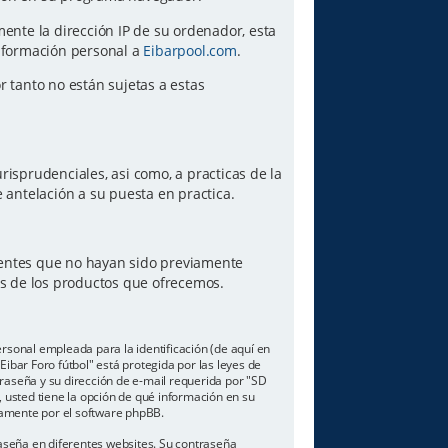
amente la dirección IP de su ordenador, esta
información personal a
Eibarpool.com
.
or tanto no están sujetas a estas
risprudenciales, asi como, a practicas de la
antelación a su puesta en practica.
lientes que no hayan sido previamente
es de los productos que ofrecemos.
sonal empleada para la identificación (de aquí en
ibar Foro fútbol" está protegida por las leyes de
traseña y su dirección de e-mail requerida por "SD
o, usted tiene la opción de qué información en su
camente por el software phpBB.
aseña en diferentes websites. Su contraseña