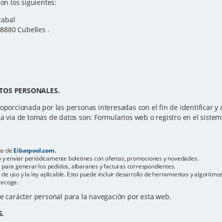
on los siguientes:
zabal
08880 Cubelles .
TOS PERSONALES.
oporcionada por las personas interesadas con el fin de identificar y at
La via de tomas de datos son: Formularios web o registro en el sistem
os de
Eibarpool.com
.
reo y enviar periódicamente boletines con ofertas, promociones y novedades.
s para generar los pedidos, albaranes y facturas correspondientes.
de uso y la ley aplicable. Esto puede incluir desarrollo de herramientas y algoritm
recoge.
de carácter personal para la navegación por esta web.
S.