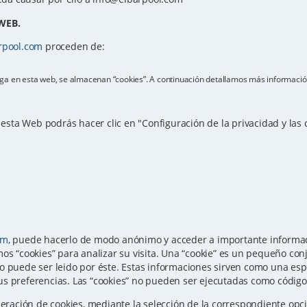
WEB.
rpool.com
proceden de:
vega en esta web, se almacenan “cookies”. A continuación detallamos más informació
e esta Web podrás hacer clic en "Configuración de la privacidad y las
om
, puede hacerlo de modo anónimo y acceder a importante informaci
os “cookies” para analizar su visita. Una “cookie” es un pequeño con
o puede ser leido por éste. Estas informaciones sirven como una esp
s preferencias. Las “cookies” no pueden ser ejecutadas como código n
eneración de cookies, mediante la selección de la correspondiente o