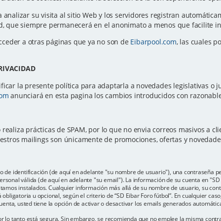
a analizar su visita al sitio Web y los servidores registran automátic
ted, que siempre permanecerá en el anonimato a menos que facilite 
cceder a otras páginas que ya no son de
Eibarpool.com
, las cuales p
PRIVACIDAD
icar la presente política para adaptarla a novedades legislativas o ju
com
anunciará en esta pagina los cambios introducidos con razonable 
 realiza prácticas de SPAM, por lo que no envia correos masivos a c
Nuestros mailings son únicamente de promociones, ofertas y novedad
e identificación (de aquí en adelante "su nombre de usuario"), una contraseña per
rsonal válida (de aquí en adelante "su email"). La información de su cuenta en "SD E
estamos instalados. Cualquier información más allá de su nombre de usuario, su con
 obligatoria u opcional, según el criterio de “SD Eibar Foro fútbol”. En cualquier cas
enta, usted tiene la opción de activar o desactivar los emails generados automáti
por lo tanto está segura. Sin embargo, se recomienda que no emplee la misma contr