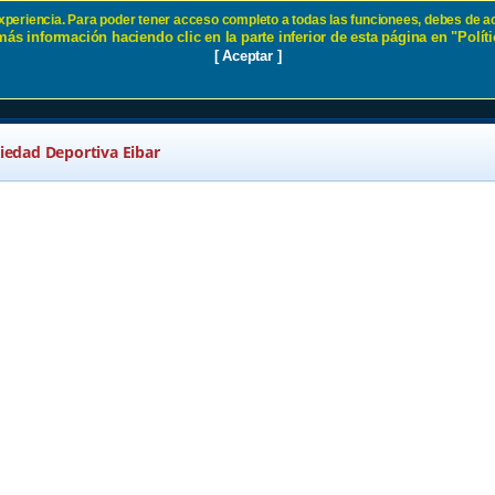
 experiencia. Para poder tener acceso completo a todas las funcionees, debes de ac
ás información haciendo clic en la parte inferior de esta página en "Políti
d SD Eibar
[ Aceptar ]
ciedad Deportiva Eibar