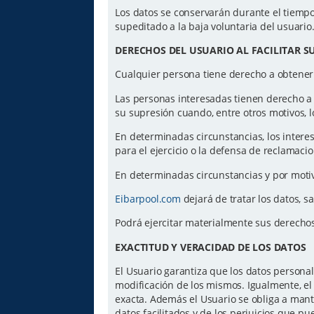
Los datos se conservarán durante el tiempo 
supeditado a la baja voluntaria del usuario
DERECHOS DEL USUARIO AL FACILITAR S
Cualquier persona tiene derecho a obtener
Las personas interesadas tienen derecho a ac
su supresión cuando, entre otros motivos, l
En determinadas circunstancias, los intere
para el ejercicio o la defensa de reclamaci
En determinadas circunstancias y por motiv
Eibarpool.com
dejará de tratar los datos, s
Podrá ejercitar materialmente sus derecho
EXACTITUD Y VERACIDAD DE LOS DATOS
El Usuario garantiza que los datos personal
modificación de los mismos. Igualmente, el 
exacta. Además el Usuario se obliga a mant
datos facilitados y de los perjuicios que p