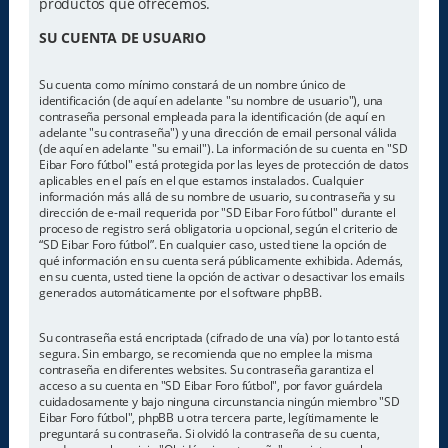
productos que ofrecemos.
SU CUENTA DE USUARIO
Su cuenta como mínimo constará de un nombre único de
identificación (de aquí en adelante "su nombre de usuario"), una
contraseña personal empleada para la identificación (de aquí en
adelante "su contraseña") y una dirección de email personal válida
(de aquí en adelante "su email"). La información de su cuenta en "SD
Eibar Foro fútbol" está protegida por las leyes de protección de datos
aplicables en el país en el que estamos instalados. Cualquier
información más allá de su nombre de usuario, su contraseña y su
dirección de e-mail requerida por "SD Eibar Foro fútbol" durante el
proceso de registro será obligatoria u opcional, según el criterio de
“SD Eibar Foro fútbol”. En cualquier caso, usted tiene la opción de
qué información en su cuenta será públicamente exhibida. Además,
en su cuenta, usted tiene la opción de activar o desactivar los emails
generados automáticamente por el software phpBB.
Su contraseña está encriptada (cifrado de una vía) por lo tanto está
segura. Sin embargo, se recomienda que no emplee la misma
contraseña en diferentes websites. Su contraseña garantiza el
acceso a su cuenta en "SD Eibar Foro fútbol", por favor guárdela
cuidadosamente y bajo ninguna circunstancia ningún miembro "SD
Eibar Foro fútbol", phpBB u otra tercera parte, legítimamente le
preguntará su contraseña. Si olvidó la contraseña de su cuenta,