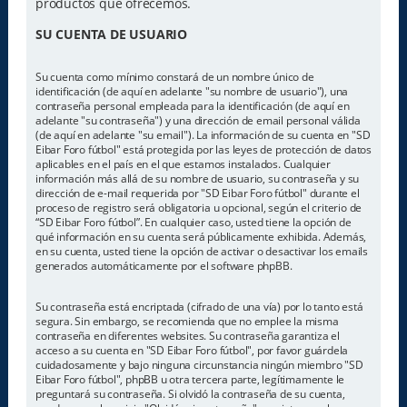
productos que ofrecemos.
SU CUENTA DE USUARIO
Su cuenta como mínimo constará de un nombre único de
identificación (de aquí en adelante "su nombre de usuario"), una
contraseña personal empleada para la identificación (de aquí en
adelante "su contraseña") y una dirección de email personal válida
(de aquí en adelante "su email"). La información de su cuenta en "SD
Eibar Foro fútbol" está protegida por las leyes de protección de datos
aplicables en el país en el que estamos instalados. Cualquier
información más allá de su nombre de usuario, su contraseña y su
dirección de e-mail requerida por "SD Eibar Foro fútbol" durante el
proceso de registro será obligatoria u opcional, según el criterio de
“SD Eibar Foro fútbol”. En cualquier caso, usted tiene la opción de
qué información en su cuenta será públicamente exhibida. Además,
en su cuenta, usted tiene la opción de activar o desactivar los emails
generados automáticamente por el software phpBB.
Su contraseña está encriptada (cifrado de una vía) por lo tanto está
segura. Sin embargo, se recomienda que no emplee la misma
contraseña en diferentes websites. Su contraseña garantiza el
acceso a su cuenta en "SD Eibar Foro fútbol", por favor guárdela
cuidadosamente y bajo ninguna circunstancia ningún miembro "SD
Eibar Foro fútbol", phpBB u otra tercera parte, legítimamente le
preguntará su contraseña. Si olvidó la contraseña de su cuenta,