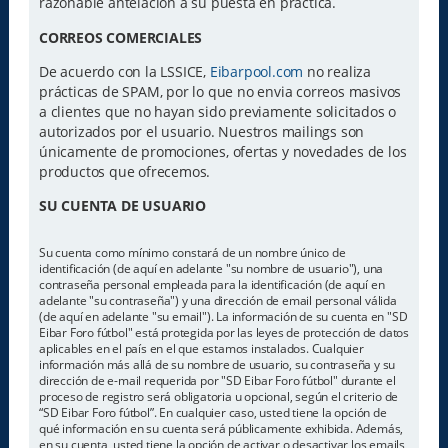
razonable antelación a su puesta en practica.
CORREOS COMERCIALES
De acuerdo con la LSSICE,
Eibarpool.com
no realiza
prácticas de SPAM, por lo que no envia correos masivos
a clientes que no hayan sido previamente solicitados o
autorizados por el usuario. Nuestros mailings son
únicamente de promociones, ofertas y novedades de los
productos que ofrecemos.
SU CUENTA DE USUARIO
Su cuenta como mínimo constará de un nombre único de
identificación (de aquí en adelante "su nombre de usuario"), una
contraseña personal empleada para la identificación (de aquí en
adelante "su contraseña") y una dirección de email personal válida
(de aquí en adelante "su email"). La información de su cuenta en "SD
Eibar Foro fútbol" está protegida por las leyes de protección de datos
aplicables en el país en el que estamos instalados. Cualquier
información más allá de su nombre de usuario, su contraseña y su
dirección de e-mail requerida por "SD Eibar Foro fútbol" durante el
proceso de registro será obligatoria u opcional, según el criterio de
“SD Eibar Foro fútbol”. En cualquier caso, usted tiene la opción de
qué información en su cuenta será públicamente exhibida. Además,
en su cuenta, usted tiene la opción de activar o desactivar los emails