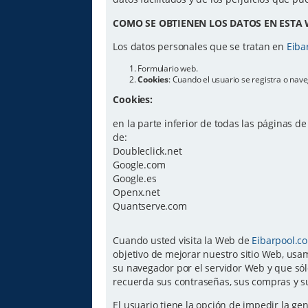
COMO SE OBTIENEN LOS DATOS EN ESTA 
Los datos personales que se tratan en
Eiba
Formulario web.
Cookies
: Cuando el usuario se registra o na
Cookies:
en la parte inferior de todas las páginas d
de:
Doubleclick.net
Google.com
Google.es
Openx.net
Quantserve.com
Cuando usted visita la Web de
Eibarpool.c
objetivo de mejorar nuestro sitio Web, usam
su navegador por el servidor Web y que sól
recuerda sus contraseñas, sus compras y su
El usuario tiene la opción de impedir la g