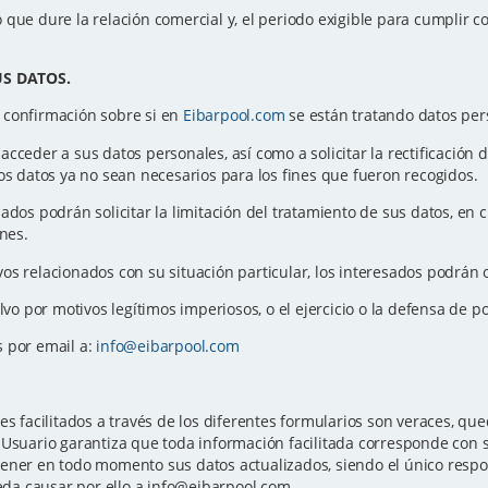
que dure la relación comercial y, el periodo exigible para cumplir co
.
US DATOS.
 confirmación sobre si en
Eibarpool.com
se están tratando datos per
ceder a sus datos personales, así como a solicitar la rectificación de 
os datos ya no sean necesarios para los fines que fueron recogidos.
sados podrán solicitar la limitación del tratamiento de sus datos, e
ones.
os relacionados con su situación particular, los interesados podrán 
alvo por motivos legítimos imperiosos, o el ejercicio o la defensa de 
s por email a:
info@eibarpool.com
es facilitados a través de los diferentes formularios son veraces, 
Usuario garantiza que toda información facilitada corresponde con su
ener en todo momento sus datos actualizados, siendo el único respon
ueda causar por ello a info@eibarpool.com