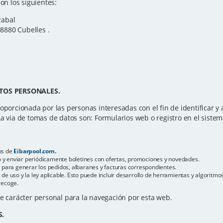
on los siguientes:
zabal
08880 Cubelles .
TOS PERSONALES.
oporcionada por las personas interesadas con el fin de identificar y at
La via de tomas de datos son: Formularios web o registro en el sistem
os de
Eibarpool.com
.
reo y enviar periódicamente boletines con ofertas, promociones y novedades.
s para generar los pedidos, albaranes y facturas correspondientes.
de uso y la ley aplicable. Esto puede incluir desarrollo de herramientas y algoritm
recoge.
de carácter personal para la navegación por esta web.
S.