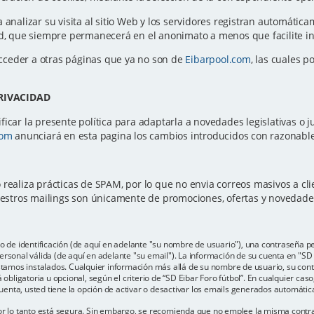
a analizar su visita al sitio Web y los servidores registran automátic
ted, que siempre permanecerá en el anonimato a menos que facilite 
cceder a otras páginas que ya no son de
Eibarpool.com
, las cuales p
PRIVACIDAD
icar la presente política para adaptarla a novedades legislativas o ju
com
anunciará en esta pagina los cambios introducidos con razonable 
 realiza prácticas de SPAM, por lo que no envia correos masivos a c
Nuestros mailings son únicamente de promociones, ofertas y novedad
e identificación (de aquí en adelante "su nombre de usuario"), una contraseña per
rsonal válida (de aquí en adelante "su email"). La información de su cuenta en "SD E
estamos instalados. Cualquier información más allá de su nombre de usuario, su con
 obligatoria u opcional, según el criterio de “SD Eibar Foro fútbol”. En cualquier cas
enta, usted tiene la opción de activar o desactivar los emails generados automáti
por lo tanto está segura. Sin embargo, se recomienda que no emplee la misma contr