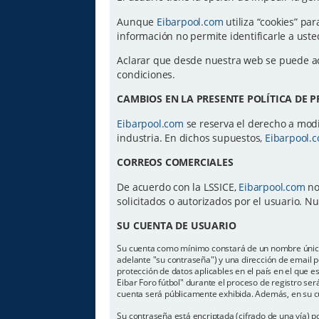
Aunque
Eibarpool.com
utiliza “cookies” par
información no permite identificarle a us
Aclarar que desde nuestra web se puede a
condiciones.
CAMBIOS EN LA PRESENTE POLÍTICA DE 
Eibarpool.com
se reserva el derecho a modif
industria. En dichos supuestos,
Eibarpool.
CORREOS COMERCIALES
De acuerdo con la LSSICE,
Eibarpool.com
no
solicitados o autorizados por el usuario. 
SU CUENTA DE USUARIO
Su cuenta como mínimo constará de un nombre único d
adelante "su contraseña") y una dirección de email pe
protección de datos aplicables en el país en el que 
Eibar Foro fútbol" durante el proceso de registro será
cuenta será públicamente exhibida. Además, en su cu
Su contraseña está encriptada (cifrado de una vía) 