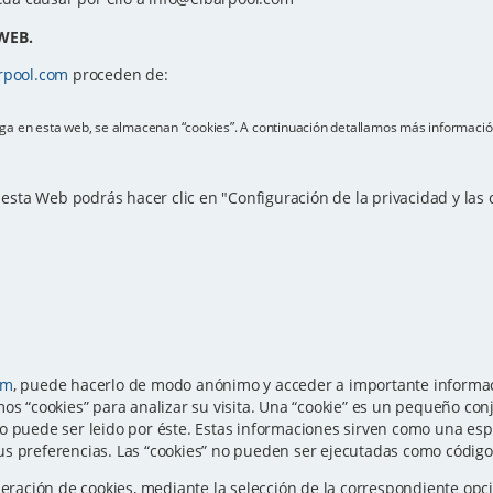
WEB.
rpool.com
proceden de:
vega en esta web, se almacenan “cookies”. A continuación detallamos más informació
e esta Web podrás hacer clic en "Configuración de la privacidad y las
om
, puede hacerlo de modo anónimo y acceder a importante informaci
os “cookies” para analizar su visita. Una “cookie” es un pequeño con
o puede ser leido por éste. Estas informaciones sirven como una esp
s preferencias. Las “cookies” no pueden ser ejecutadas como código n
eneración de cookies, mediante la selección de la correspondiente o