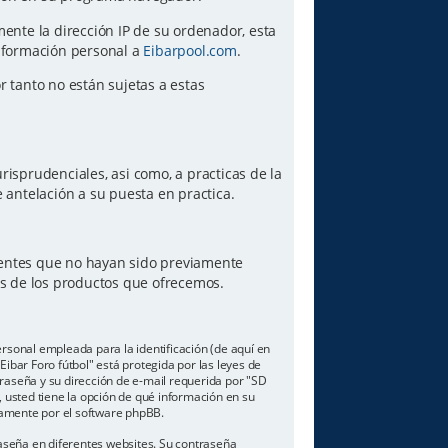
amente la dirección IP de su ordenador, esta
información personal a
Eibarpool.com
.
or tanto no están sujetas a estas
risprudenciales, asi como, a practicas de la
antelación a su puesta en practica.
lientes que no hayan sido previamente
es de los productos que ofrecemos.
sonal empleada para la identificación (de aquí en
ibar Foro fútbol" está protegida por las leyes de
traseña y su dirección de e-mail requerida por "SD
o, usted tiene la opción de qué información en su
camente por el software phpBB.
aseña en diferentes websites. Su contraseña