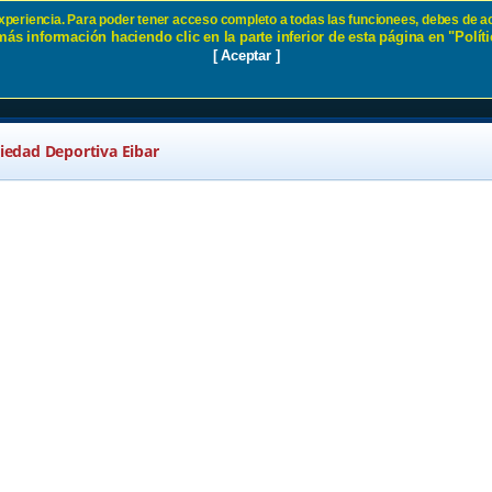
 experiencia. Para poder tener acceso completo a todas las funcionees, debes de ac
ás información haciendo clic en la parte inferior de esta página en "Políti
d SD Eibar
[ Aceptar ]
ciedad Deportiva Eibar