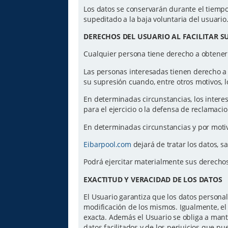
Los datos se conservarán durante el tiempo 
supeditado a la baja voluntaria del usuario
DERECHOS DEL USUARIO AL FACILITAR S
Cualquier persona tiene derecho a obtener
Las personas interesadas tienen derecho a ac
su supresión cuando, entre otros motivos, l
En determinadas circunstancias, los intere
para el ejercicio o la defensa de reclamaci
En determinadas circunstancias y por motiv
Eibarpool.com
dejará de tratar los datos, s
Podrá ejercitar materialmente sus derecho
EXACTITUD Y VERACIDAD DE LOS DATOS
El Usuario garantiza que los datos personal
modificación de los mismos. Igualmente, el 
exacta. Además el Usuario se obliga a mant
datos facilitados y de los perjuicios que p