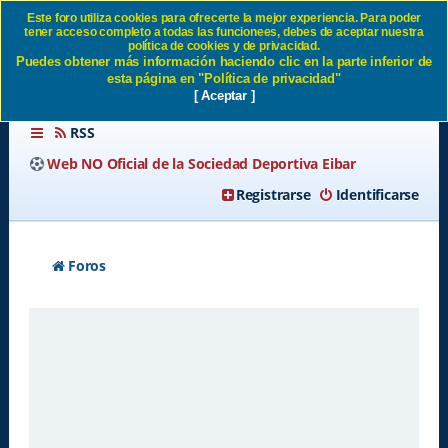
Este foro utiliza cookies para ofrecerte la mejor experiencia. Para poder
tener acceso completo a todas las funcionees, debes de aceptar nuestra
Enviar email de activación SD
política de cookies y de privacidad.
Puedes obtener más información haciendo clic en la parte inferior de
Eibar
esta página en "Política de privacidad"
[ Aceptar ]
RSS
Web NO Oficial de la Sociedad Deportiva Eibar
Registrarse
Identificarse
Foros