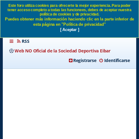
Este foro utiliza cookies para ofrecerte la mejor experiencia. Para poder
tener acceso completo a todas las funcionees, debes de aceptar nuestra
Enviar email de activación SD
política de cookies y de privacidad.
Puedes obtener más información haciendo clic en la parte inferior de
Eibar
esta página en "Política de privacidad"
[ Aceptar ]
RSS
Web NO Oficial de la Sociedad Deportiva Eibar
Registrarse
Identificarse