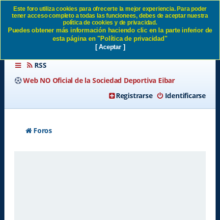
Este foro utiliza cookies para ofrecerte la mejor experiencia. Para poder
tener acceso completo a todas las funcionees, debes de aceptar nuestra
Enviar email de activación SD
política de cookies y de privacidad.
Puedes obtener más información haciendo clic en la parte inferior de
Eibar
esta página en "Política de privacidad"
[ Aceptar ]
RSS
Web NO Oficial de la Sociedad Deportiva Eibar
Registrarse
Identificarse
Foros