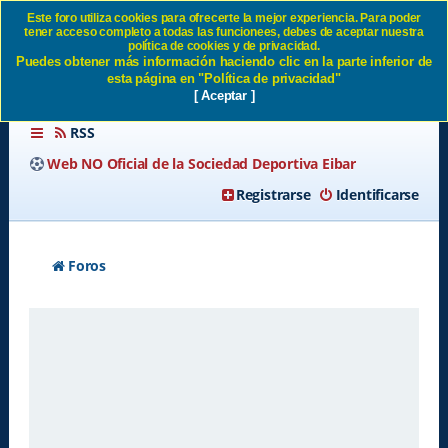
Este foro utiliza cookies para ofrecerte la mejor experiencia. Para poder
tener acceso completo a todas las funcionees, debes de aceptar nuestra
Enviar email de activación SD
política de cookies y de privacidad.
Puedes obtener más información haciendo clic en la parte inferior de
Eibar
esta página en "Política de privacidad"
[ Aceptar ]
RSS
Web NO Oficial de la Sociedad Deportiva Eibar
Registrarse
Identificarse
Foros