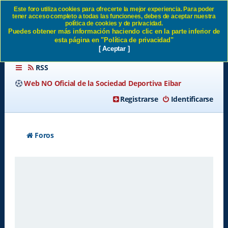
Este foro utiliza cookies para ofrecerte la mejor experiencia. Para poder
tener acceso completo a todas las funcionees, debes de aceptar nuestra
Enviar email de activación SD
política de cookies y de privacidad.
Puedes obtener más información haciendo clic en la parte inferior de
Eibar
esta página en "Política de privacidad"
[ Aceptar ]
RSS
Web NO Oficial de la Sociedad Deportiva Eibar
Registrarse
Identificarse
Foros