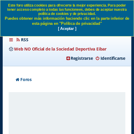
Este foro utiliza cookies para ofrecerte la mejor experiencia. Para poder
tener acceso completo a todas las funcionees, debes de aceptar nuestra
Enviar email de activación SD
política de cookies y de privacidad.
Puedes obtener más información haciendo clic en la parte inferior de
Eibar
esta página en "Política de privacidad"
[ Aceptar ]
RSS
Web NO Oficial de la Sociedad Deportiva Eibar
Registrarse
Identificarse
Foros