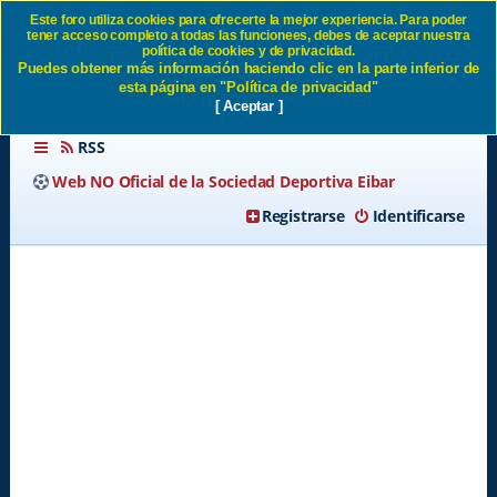
Este foro utiliza cookies para ofrecerte la mejor experiencia. Para poder
tener acceso completo a todas las funcionees, debes de aceptar nuestra
Enviar email de activación SD
política de cookies y de privacidad.
Puedes obtener más información haciendo clic en la parte inferior de
Eibar
esta página en "Política de privacidad"
[ Aceptar ]
RSS
Web NO Oficial de la Sociedad Deportiva Eibar
Registrarse
Identificarse