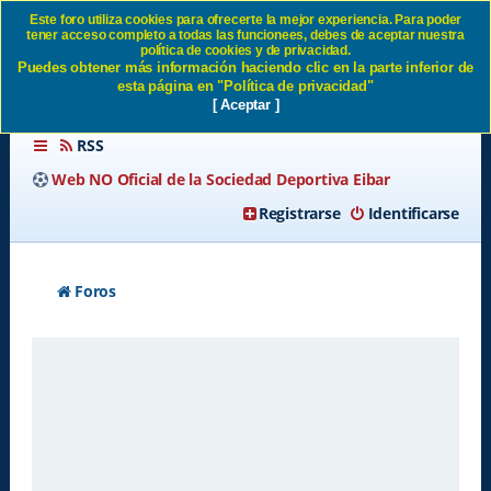
Este foro utiliza cookies para ofrecerte la mejor experiencia. Para poder
tener acceso completo a todas las funcionees, debes de aceptar nuestra
Enviar email de activación SD
política de cookies y de privacidad.
Puedes obtener más información haciendo clic en la parte inferior de
Eibar
esta página en "Política de privacidad"
[ Aceptar ]
RSS
Web NO Oficial de la Sociedad Deportiva Eibar
Registrarse
Identificarse
Foros