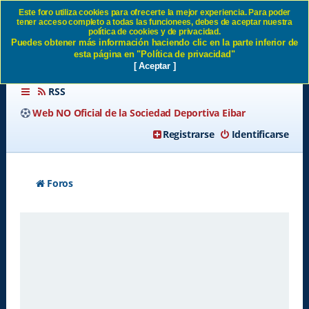
Este foro utiliza cookies para ofrecerte la mejor experiencia. Para poder
tener acceso completo a todas las funcionees, debes de aceptar nuestra
Enviar email de activación SD
política de cookies y de privacidad.
Puedes obtener más información haciendo clic en la parte inferior de
Eibar
esta página en "Política de privacidad"
[ Aceptar ]
RSS
Web NO Oficial de la Sociedad Deportiva Eibar
Registrarse
Identificarse
Foros