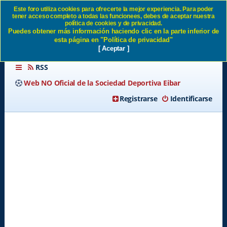
Este foro utiliza cookies para ofrecerte la mejor experiencia. Para poder
tener acceso completo a todas las funcionees, debes de aceptar nuestra
Enviar email de activación SD
política de cookies y de privacidad.
Puedes obtener más información haciendo clic en la parte inferior de
Eibar
esta página en "Política de privacidad"
[ Aceptar ]
RSS
Web NO Oficial de la Sociedad Deportiva Eibar
Registrarse
Identificarse