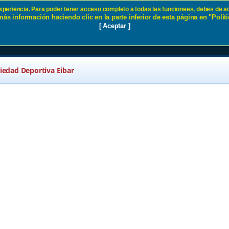
 experiencia. Para poder tener acceso completo a todas las funcionees, debes de ac
ás información haciendo clic en la parte inferior de esta página en "Políti
vación SD Eibar
[ Aceptar ]
ciedad Deportiva Eibar