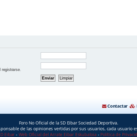
 registrarse.
Contactar
Foro No Oficial de la SD Eibar Sociedad Deportiva.
ponsable de las opiniones vertidas por sus usuarios, cada usuario 
SD Eibar
-
Web Oficial del Arrate Eibar Eskubaloia
-
Política de Privac