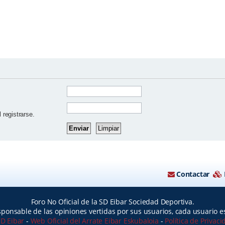
 registrarse.
Contactar
Foro No Oficial de la SD Eibar Sociedad Deportiva.
ponsable de las opiniones vertidas por sus usuarios, cada usuario 
SD Eibar
-
Web Oficial del Arrate Eibar Eskubaloia
-
Política de Privac