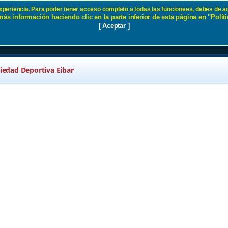
 experiencia. Para poder tener acceso completo a todas las funcionees, debes de ac
ás información haciendo clic en la parte inferior de esta página en "Políti
vación SD Eibar
[ Aceptar ]
ciedad Deportiva Eibar