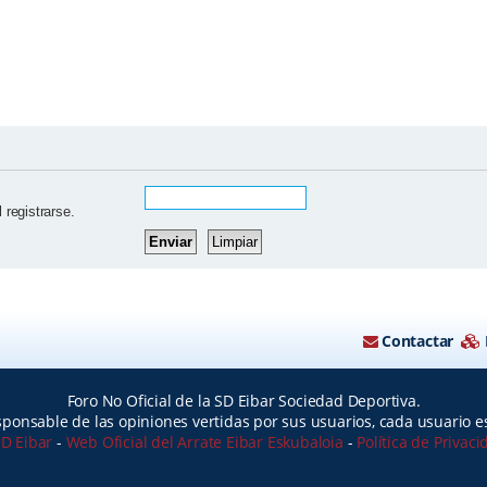
 registrarse.
Contactar
Foro No Oficial de la SD Eibar Sociedad Deportiva.
ponsable de las opiniones vertidas por sus usuarios, cada usuario 
SD Eibar
-
Web Oficial del Arrate Eibar Eskubaloia
-
Política de Privac