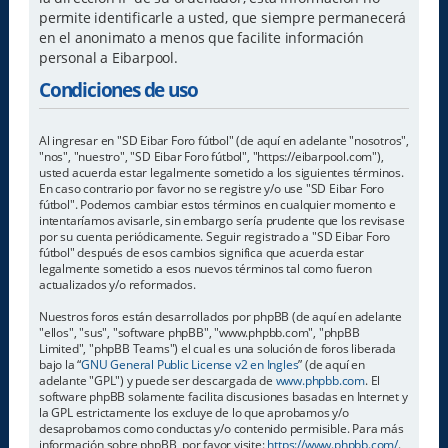
permite identificarle a usted, que siempre permanecerá
en el anonimato a menos que facilite información
personal a Eibarpool.
Condiciones de uso
Al ingresar en "SD Eibar Foro fútbol" (de aquí en adelante "nosotros",
"nos", "nuestro", "SD Eibar Foro fútbol", "https://eibarpool.com"),
usted acuerda estar legalmente sometido a los siguientes términos.
En caso contrario por favor no se registre y/o use "SD Eibar Foro
fútbol". Podemos cambiar estos términos en cualquier momento e
intentaríamos avisarle, sin embargo sería prudente que los revisase
por su cuenta periódicamente. Seguir registrado a "SD Eibar Foro
fútbol" después de esos cambios significa que acuerda estar
legalmente sometido a esos nuevos términos tal como fueron
actualizados y/o reformados.
Nuestros foros están desarrollados por phpBB (de aquí en adelante
"ellos", "sus", "software phpBB", "www.phpbb.com", "phpBB
Limited", "phpBB Teams") el cual es una solución de foros liberada
bajo la “
GNU General Public License v2 en Ingles
” (de aquí en
adelante "GPL") y puede ser descargada de
www.phpbb.com
. El
software phpBB solamente facilita discusiones basadas en Internet y
la GPL estrictamente los excluye de lo que aprobamos y/o
desaprobamos como conductas y/o contenido permisible. Para más
información sobre phpBB, por favor visite:
https://www.phpbb.com/
.