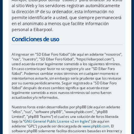
al sitio Web y los servidores registran automáticamente
la dirección IP de su ordenador, esta información no
permite identificarle a usted, que siempre permanecerá
en el anonimato a menos que facilite información
personal a Eibarpool.
Condiciones de uso
Al ingresar en "SD Eibar Foro fútbol" (de aquí en adelante "nosotros",
"nos", "nuestro", "SD Eibar Foro fútbol", "https://eibarpool.com"),
usted acuerda estar legalmente sometido a los siguientes términos.
En caso contrario por favor no se registre y/o use "SD Eibar Foro
fútbol". Podemos cambiar estos términos en cualquier momento e
intentaríamos avisarle, sin embargo sería prudente que los revisase
por su cuenta periódicamente. Seguir registrado a "SD Eibar Foro
fútbol" después de esos cambios significa que acuerda estar
legalmente sometido a esos nuevos términos tal como fueron
actualizados y/o reformados.
Nuestros foros están desarrollados por phpBB (de aquí en adelante
"ellos", "sus", "software phpBB", "www.phpbb.com", "phpBB
Limited", "phpBB Teams") el cual es una solución de foros liberada
bajo la “
GNU General Public License v2 en Ingles
” (de aquí en
adelante "GPL") y puede ser descargada de
www.phpbb.com
. El
software phpBB solamente facilita discusiones basadas en Internet y