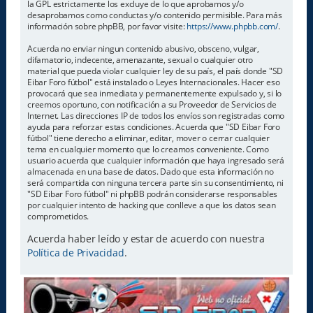
la GPL estrictamente los excluye de lo que aprobamos y/o
desaprobamos como conductas y/o contenido permisible. Para más
información sobre phpBB, por favor visite:
https://www.phpbb.com/
.
Acuerda no enviar ningun contenido abusivo, obsceno, vulgar,
difamatorio, indecente, amenazante, sexual o cualquier otro
material que pueda violar cualquier ley de su país, el país donde "SD
Eibar Foro fútbol" está instalado o Leyes Internacionales. Hacer eso
provocará que sea inmediata y permanentemente expulsado y, si lo
creemos oportuno, con notificación a su Proveedor de Servicios de
Internet. Las direcciones IP de todos los envíos son registradas como
ayuda para reforzar estas condiciones. Acuerda que "SD Eibar Foro
fútbol" tiene derecho a eliminar, editar, mover o cerrar cualquier
tema en cualquier momento que lo creamos conveniente. Como
usuario acuerda que cualquier información que haya ingresado será
almacenada en una base de datos. Dado que esta información no
será compartida con ninguna tercera parte sin su consentimiento, ni
"SD Eibar Foro fútbol" ni phpBB podrán considerarse responsables
por cualquier intento de hacking que conlleve a que los datos sean
comprometidos.
Acuerda haber leído y estar de acuerdo con nuestra
Política de Privacidad
.