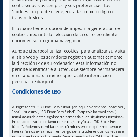
contraseñas, sus compras y sus preferencias. Las
“cookies” no pueden ser ejecutadas como código ni
transmitir virus.
El usuario tiene la opción de impedir la generación de
cookies, mediante la selección de la correspondiente
opción en su programa navegador.
Aunque Eibarpool utiliza “cookies” para analizar su visita
al sitio Web y los servidores registran automáticamente
la dirección IP de su ordenador, esta información no
permite identificarle a usted, que siempre permanecerá
en el anonimato a menos que facilite información
personal a Eibarpool.
Condiciones de uso
Al ingresar en "SD Eibar Foro fútbol" (de aquí en adelante "nosotros",
"nos", "nuestro", "SD Eibar Foro fútbol", "https://eibarpool.com"),
usted acuerda estar legalmente sometido a los siguientes términos.
En caso contrario por favor no se registre y/o use "SD Eibar Foro
fútbol". Podemos cambiar estos términos en cualquier momento e
intentaríamos avisarle, sin embargo sería prudente que los revisase
por su cuenta periódicamente. Seguir registrado a "SD Eibar Foro