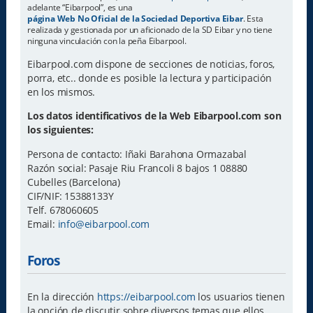
adelante “Eibarpool”, es una
página Web No Oficial de la Sociedad Deportiva Eibar
. Esta
realizada y gestionada por un aficionado de la SD Eibar y no tiene
ninguna vinculación con la peña Eibarpool.
Eibarpool.com dispone de secciones de noticias, foros,
porra, etc.. donde es posible la lectura y participación
en los mismos.
Los datos identificativos de la Web Eibarpool.com son
los siguientes:
Persona de contacto: Iñaki Barahona Ormazabal
Razón social: Pasaje Riu Francoli 8 bajos 1 08880
Cubelles (Barcelona)
CIF/NIF: 15388133Y
Telf. 678060605
Email:
info@eibarpool.com
Foros
En la dirección
https://eibarpool.com
los usuarios tienen
la opción de discutir sobre diversos temas que ellos