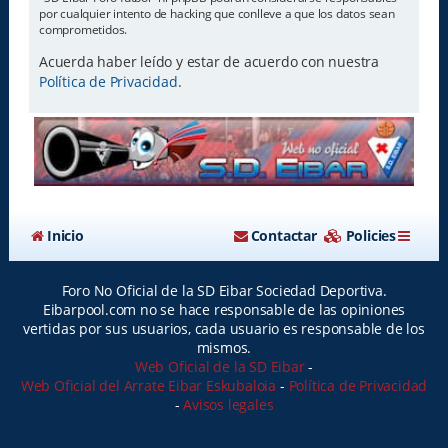
por cualquier intento de hacking que conlleve a que los datos sean
comprometidos.
Acuerda haber leído y estar de acuerdo con nuestra
Política de Privacidad
.
Inicio
Contactar
Policies
Foro No Oficial de la SD Eibar Sociedad Deportiva.
Eibarpool.com no se hace responsable de las opiniones
vertidas por sus usuarios, cada usuario es responsable de los
mismos.
Web Oficial de la SD Eibar
-
Web Oficial del Arrate Eibar Eskubaloia
-
Política de Privacidad
-
Avisos legales