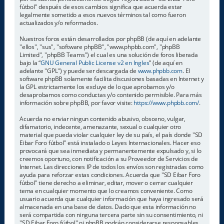
fútbol" después de esos cambios significa que acuerda estar
legalmente sometido a esos nuevos términos tal como fueron
actualizados y/o reformados.
Nuestros foros están desarrollados por phpBB (de aquí en adelante
"ellos", "sus", "software phpBB", "www.phpbb.com", "phpBB
Limited", "phpBB Teams") el cual es una solución de foros liberada
bajo la “
GNU General Public License v2 en Ingles
” (de aquí en
adelante "GPL") y puede ser descargada de
www.phpbb.com
. El
software phpBB solamente facilita discusiones basadas en Internet y
la GPL estrictamente los excluye de lo que aprobamos y/o
desaprobamos como conductas y/o contenido permisible. Para más
información sobre phpBB, por favor visite:
https://www.phpbb.com/
.
Acuerda no enviar ningun contenido abusivo, obsceno, vulgar,
difamatorio, indecente, amenazante, sexual o cualquier otro
material que pueda violar cualquier ley de su país, el país donde "SD
Eibar Foro fútbol" está instalado o Leyes Internacionales. Hacer eso
provocará que sea inmediata y permanentemente expulsado y, si lo
creemos oportuno, con notificación a su Proveedor de Servicios de
Internet. Las direcciones IP de todos los envíos son registradas como
ayuda para reforzar estas condiciones. Acuerda que "SD Eibar Foro
fútbol" tiene derecho a eliminar, editar, mover o cerrar cualquier
tema en cualquier momento que lo creamos conveniente. Como
usuario acuerda que cualquier información que haya ingresado será
almacenada en una base de datos. Dado que esta información no
será compartida con ninguna tercera parte sin su consentimiento, ni
"SD Eibar Foro fútbol" ni phpBB podrán considerarse responsables