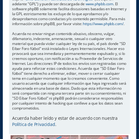
adelante "GPL") y puede ser descargada de
www.phpbb.com
. El
software phpBB solamente facilita discusiones basadas en Internet y
la GPL estrictamente los excluye de lo que aprobamos y/o
desaprobamos como conductas y/o contenido permisible. Para más
información sobre phpBB, por favor visite:
https://www.phpbb.com/
.
Acuerda no enviar ningun contenido abusivo, obsceno, vulgar,
difamatorio, indecente, amenazante, sexual o cualquier otro
material que pueda violar cualquier ley de su país, el país donde "SD
Eibar Foro fútbol" está instalado o Leyes Internacionales. Hacer eso
provocará que sea inmediata y permanentemente expulsado y, si lo
creemos oportuno, con notificación a su Proveedor de Servicios de
Internet. Las direcciones IP de todos los envíos son registradas como
ayuda para reforzar estas condiciones. Acuerda que "SD Eibar Foro
fútbol" tiene derecho a eliminar, editar, mover o cerrar cualquier
tema en cualquier momento que lo creamos conveniente. Como
usuario acuerda que cualquier información que haya ingresado será
almacenada en una base de datos. Dado que esta información no
será compartida con ninguna tercera parte sin su consentimiento, ni
"SD Eibar Foro fútbol" ni phpBB podrán considerarse responsables
por cualquier intento de hacking que conlleve a que los datos sean
comprometidos.
Acuerda haber leído y estar de acuerdo con nuestra
Política de Privacidad
.