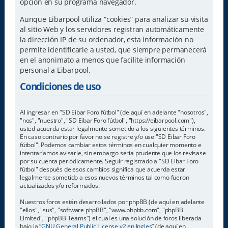
opción en su programa navegador.
Aunque Eibarpool utiliza “cookies” para analizar su visita
al sitio Web y los servidores registran automáticamente
la dirección IP de su ordenador, esta información no
permite identificarle a usted, que siempre permanecerá
en el anonimato a menos que facilite información
personal a Eibarpool.
Condiciones de uso
Al ingresar en "SD Eibar Foro fútbol" (de aquí en adelante "nosotros",
"nos", "nuestro", "SD Eibar Foro fútbol", "https://eibarpool.com"),
usted acuerda estar legalmente sometido a los siguientes términos.
En caso contrario por favor no se registre y/o use "SD Eibar Foro
fútbol". Podemos cambiar estos términos en cualquier momento e
intentaríamos avisarle, sin embargo sería prudente que los revisase
por su cuenta periódicamente. Seguir registrado a "SD Eibar Foro
fútbol" después de esos cambios significa que acuerda estar
legalmente sometido a esos nuevos términos tal como fueron
actualizados y/o reformados.
Nuestros foros están desarrollados por phpBB (de aquí en adelante
"ellos", "sus", "software phpBB", "www.phpbb.com", "phpBB
Limited", "phpBB Teams") el cual es una solución de foros liberada
bajo la “
GNU General Public License v2 en Ingles
” (de aquí en