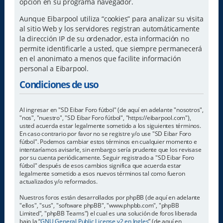
opción en su programa navegador.
Aunque Eibarpool utiliza “cookies” para analizar su visita
al sitio Web y los servidores registran automáticamente
la dirección IP de su ordenador, esta información no
permite identificarle a usted, que siempre permanecerá
en el anonimato a menos que facilite información
personal a Eibarpool.
Condiciones de uso
Al ingresar en "SD Eibar Foro fútbol" (de aquí en adelante "nosotros",
"nos", "nuestro", "SD Eibar Foro fútbol", "https://eibarpool.com"),
usted acuerda estar legalmente sometido a los siguientes términos.
En caso contrario por favor no se registre y/o use "SD Eibar Foro
fútbol". Podemos cambiar estos términos en cualquier momento e
intentaríamos avisarle, sin embargo sería prudente que los revisase
por su cuenta periódicamente. Seguir registrado a "SD Eibar Foro
fútbol" después de esos cambios significa que acuerda estar
legalmente sometido a esos nuevos términos tal como fueron
actualizados y/o reformados.
Nuestros foros están desarrollados por phpBB (de aquí en adelante
"ellos", "sus", "software phpBB", "www.phpbb.com", "phpBB
Limited", "phpBB Teams") el cual es una solución de foros liberada
bajo la “
GNU General Public License v2 en Ingles
” (de aquí en