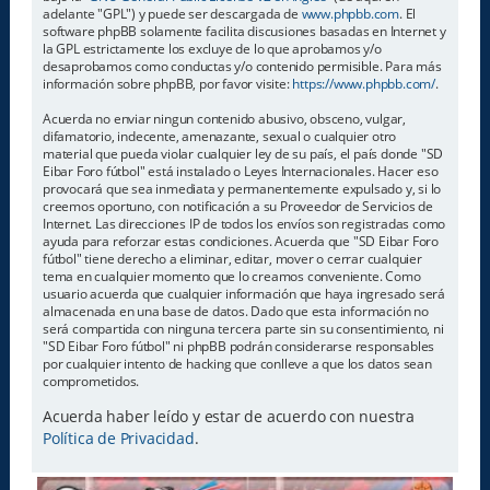
adelante "GPL") y puede ser descargada de
www.phpbb.com
. El
software phpBB solamente facilita discusiones basadas en Internet y
la GPL estrictamente los excluye de lo que aprobamos y/o
desaprobamos como conductas y/o contenido permisible. Para más
información sobre phpBB, por favor visite:
https://www.phpbb.com/
.
Acuerda no enviar ningun contenido abusivo, obsceno, vulgar,
difamatorio, indecente, amenazante, sexual o cualquier otro
material que pueda violar cualquier ley de su país, el país donde "SD
Eibar Foro fútbol" está instalado o Leyes Internacionales. Hacer eso
provocará que sea inmediata y permanentemente expulsado y, si lo
creemos oportuno, con notificación a su Proveedor de Servicios de
Internet. Las direcciones IP de todos los envíos son registradas como
ayuda para reforzar estas condiciones. Acuerda que "SD Eibar Foro
fútbol" tiene derecho a eliminar, editar, mover o cerrar cualquier
tema en cualquier momento que lo creamos conveniente. Como
usuario acuerda que cualquier información que haya ingresado será
almacenada en una base de datos. Dado que esta información no
será compartida con ninguna tercera parte sin su consentimiento, ni
"SD Eibar Foro fútbol" ni phpBB podrán considerarse responsables
por cualquier intento de hacking que conlleve a que los datos sean
comprometidos.
Acuerda haber leído y estar de acuerdo con nuestra
Política de Privacidad
.