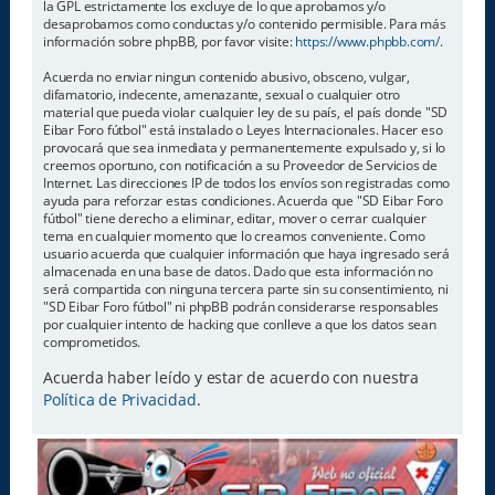
la GPL estrictamente los excluye de lo que aprobamos y/o
desaprobamos como conductas y/o contenido permisible. Para más
información sobre phpBB, por favor visite:
https://www.phpbb.com/
.
Acuerda no enviar ningun contenido abusivo, obsceno, vulgar,
difamatorio, indecente, amenazante, sexual o cualquier otro
material que pueda violar cualquier ley de su país, el país donde "SD
Eibar Foro fútbol" está instalado o Leyes Internacionales. Hacer eso
provocará que sea inmediata y permanentemente expulsado y, si lo
creemos oportuno, con notificación a su Proveedor de Servicios de
Internet. Las direcciones IP de todos los envíos son registradas como
ayuda para reforzar estas condiciones. Acuerda que "SD Eibar Foro
fútbol" tiene derecho a eliminar, editar, mover o cerrar cualquier
tema en cualquier momento que lo creamos conveniente. Como
usuario acuerda que cualquier información que haya ingresado será
almacenada en una base de datos. Dado que esta información no
será compartida con ninguna tercera parte sin su consentimiento, ni
"SD Eibar Foro fútbol" ni phpBB podrán considerarse responsables
por cualquier intento de hacking que conlleve a que los datos sean
comprometidos.
Acuerda haber leído y estar de acuerdo con nuestra
Política de Privacidad
.