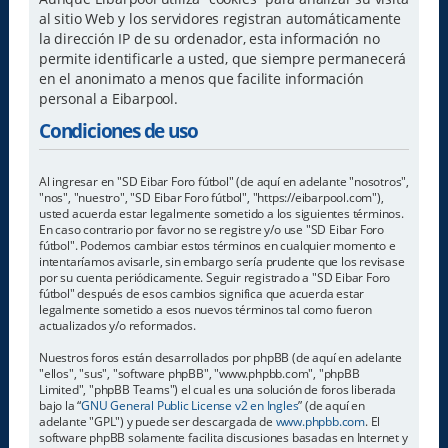
al sitio Web y los servidores registran automáticamente
la dirección IP de su ordenador, esta información no
permite identificarle a usted, que siempre permanecerá
en el anonimato a menos que facilite información
personal a Eibarpool.
Condiciones de uso
Al ingresar en "SD Eibar Foro fútbol" (de aquí en adelante "nosotros",
"nos", "nuestro", "SD Eibar Foro fútbol", "https://eibarpool.com"),
usted acuerda estar legalmente sometido a los siguientes términos.
En caso contrario por favor no se registre y/o use "SD Eibar Foro
fútbol". Podemos cambiar estos términos en cualquier momento e
intentaríamos avisarle, sin embargo sería prudente que los revisase
por su cuenta periódicamente. Seguir registrado a "SD Eibar Foro
fútbol" después de esos cambios significa que acuerda estar
legalmente sometido a esos nuevos términos tal como fueron
actualizados y/o reformados.
Nuestros foros están desarrollados por phpBB (de aquí en adelante
"ellos", "sus", "software phpBB", "www.phpbb.com", "phpBB
Limited", "phpBB Teams") el cual es una solución de foros liberada
bajo la “
GNU General Public License v2 en Ingles
” (de aquí en
adelante "GPL") y puede ser descargada de
www.phpbb.com
. El
software phpBB solamente facilita discusiones basadas en Internet y